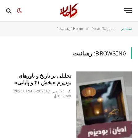
شما در
Posts Tagged "رهبانیت"
»
Home
BROWSING:
رهبانیت
تحلیلی بر تاریخ و باورهای
بودیزم «بخش ۴۱ و پایانی»
یک _24 _می _2026AH 24-5-2026AD
13
Views