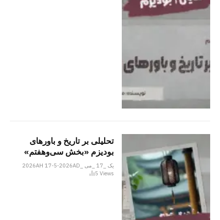
تحلیلی بر تاریخ و باورهای
بودیزم «بخش سی‌وهفتم»
یک _17 _می _2026AH 17-5-2026AD
5
Views