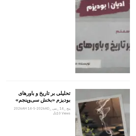
تحلیلی بر تاریخ و باورهای
بودیزم «بخش سی‌وپنجم»
پنج _14 _می _2026AH 14-5-2026AD
10
Views