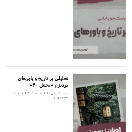
تحلیلی بر تاریخ و باورهای
بودیزم «بخش ۴۰»
پنج _21 _می _2026AH 21-5-2026AD
10
Views