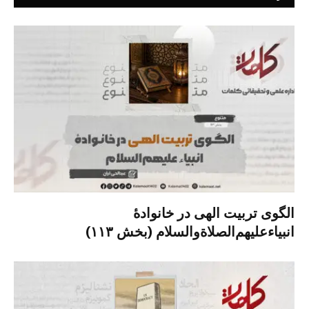
الگوی تربیت الهی در خانوادۀ
انبیاءعلیهم‌الصلاةو‌السلام (بخش ۱۱۳)