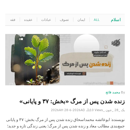
اسلام
ALL
ایمان
تصوف
عبادات
عقیده
فقه
م
By
محمد فاتح
زنده شدن پس از مرگ «بخش: ۳۷ و پایانی»
یک _28 _جون _2026AH 28-6-2026AD
Views
10
نویسنده: ابوعائشه محمداسحاق زنده شدن پس از مرگ بخش: ۳۷ و پایانی
جمع‌بندی مطالب معاد و زنده شدن پس از مرگ؛ یعنی زندگی تازه و جدید؛