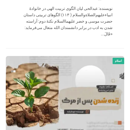
نویسنده: عبدالحی لیان الگوی تربیت الهی در خانوادۀ
انبیاءعلیهم‌الصلاةو‌السلام ( ۱۱۳) الگوهای تربیتی داستان
حضرت موسی و خضر علیهماالسلام نکتۀ دوم: آراسته
شدن به ادب در برابر دانشمندان الله متعال می‌فرماید:
«قَالَ…
اسلام