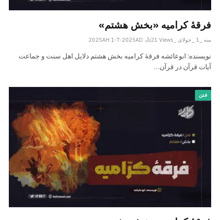
فرقهٔ کرامیه «بخش هشتم»
سه _1 _جولای _2025AH 1-7-2025AD
Views
21
نویسنده: ابوعائشه فرقۀ کرامیه بخش هشتم دلایل اهل سنت و جماعت
آیات قرآن در قرآن…
فتن