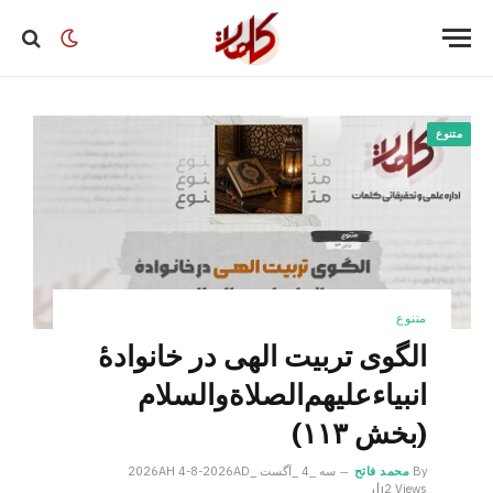
متنوع
متنوع
الگوی تربیت الهی در خانوادۀ
انبیاءعلیهم‌الصلاةو‌السلام
(بخش ۱۱۳)
By
محمد فاتح
سه _4 _آگست _2026AH 4-8-2026AD
2
Views