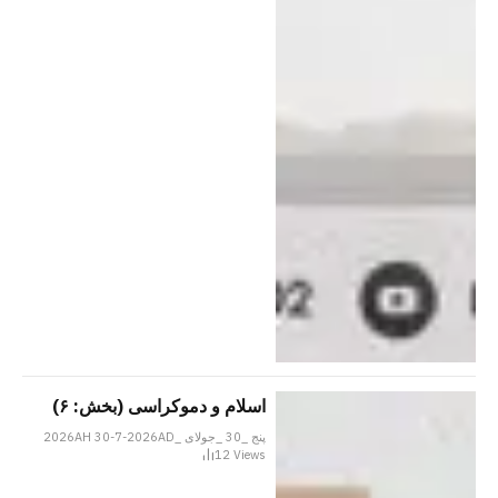
اسلام و دموکراسی (بخش: ۶)
پنج _30 _جولای _2026AH 30-7-2026AD
12
Views