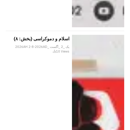
اسلام و دموکراسی (بخش: ۸)
یک _2 _آگست _2026AH 2-8-2026AD
10
Views