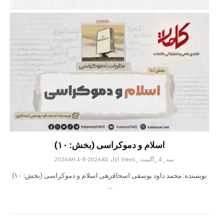
اسلام و دموکراسی (بخش: ۱۰)
سه _4 _آگست _2026AH 4-8-2026AD
Views
3
نویسنده: محمد داود یوسفی اسحاقزهی اسلام و دموکراسی (بخش: ۱۰)
…