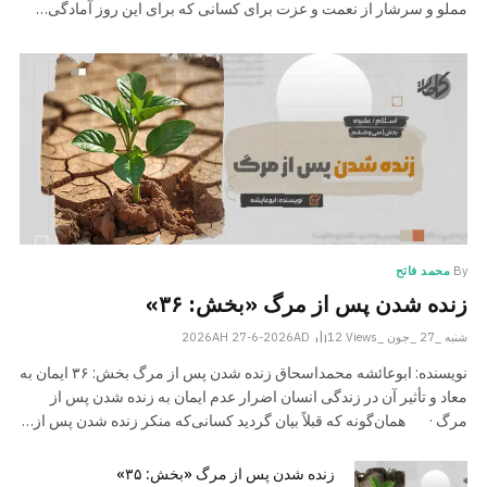
مملو و سرشار از نعمت و عزت برای کسانی که برای این روز آمادگی…
By
محمد فاتح
زنده شدن پس از مرگ «بخش: ۳۶»
شنبه _27 _جون _2026AH 27-6-2026AD
Views
12
نویسنده: ابوعائشه محمداسحاق زنده شدن پس از مرگ بخش: ۳۶ ایمان به
معاد و تأثیر آن در زندگی انسان اضرار عدم ایمان به زنده شدن پس از
مرگ · همان‌گونه که قبلاً بیان گردید کسانی‌که منکر زنده شدن پس از…
زنده شدن پس از مرگ «بخش: ۳۵»