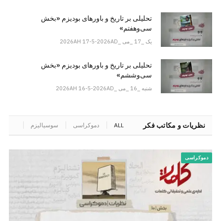
تحلیلی بر تاریخ و باورهای بودیزم «بخش
سی‌وهفتم»
یک _17 _می _2026AH 17-5-2026AD
تحلیلی بر تاریخ و باورهای بودیزم «بخش
سی‌وششم»
شنبه _16 _می _2026AH 16-5-2026AD
نظریات و مکاتب فکر
ALL
دموکراسی
سوسیالیزم
سیکولا
دموکراسی