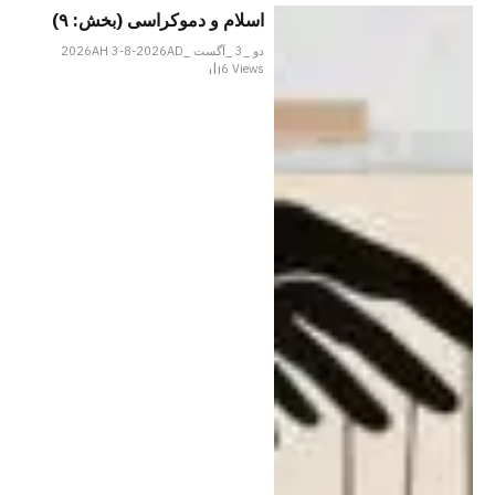
اسلام و دموکراسی (بخش: ۹)
دو _3 _آگست _2026AH 3-8-2026AD
6
Views