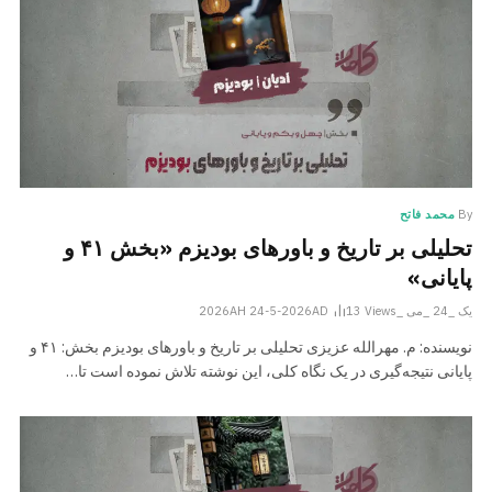
By
محمد فاتح
تحلیلی بر تاریخ و باورهای بودیزم «بخش ۴۱ و
پایانی»
یک _24 _می _2026AH 24-5-2026AD
Views
13
نویسنده: م. مهرالله عزیزی تحلیلی بر تاریخ و باورهای بودیزم بخش: ۴۱ و
پایانی نتیجه‌گیری در یک نگاه کلی، این نوشته تلاش نموده است تا…