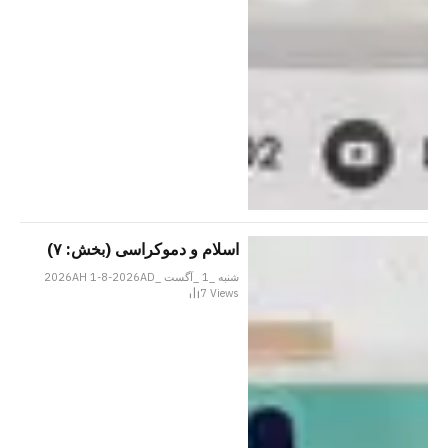
اسلام و دموکراسی (بخش: ۷)
شنبه _1 _آگست _2026AH 1-8-2026AD
7
Views