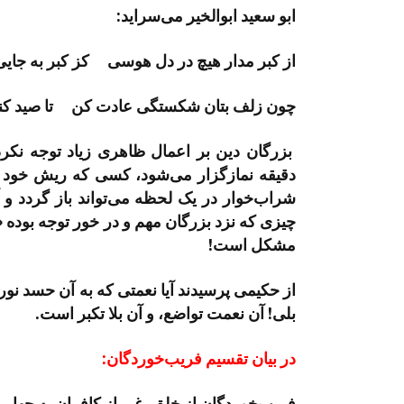
ابو سعید ابوالخیر می‌­سراید:
از کبر مدار هیچ در دل هوسی کز کبر به ج
چون زلف بتان شکستگی عادت کن تا صید کنی
بزرگان دین بر اعمال ظاهری زیاد توجه نکرده‌­
دقیقه نمازگزار می‌­شود، کسی که ریش خود ر
شراب­‌خوار در یک لحظه می­‌تواند باز گردد و 
چیزی که نزد بزرگان مهم و در خور توجه بوده «
مشکل است!
از حکیمی پرسیدند آیا نعمتی که به آن حسد نورز
بلی! آن نعمت تواضع، و آن بلا تکبر است.
در بیان تقسیم فریب‌­خوردگان:
فریب­‌خوردگان از خلق، غیر از کافران به چهار د