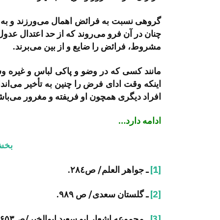
گروهی نسبت به فرائض اهمال می‌­ورزند و به آن
چنان در آن فرو می­‌روند که از حد اعتدال عدو
مشروط، فرائض را ضایع و از بین می­‌برند.
مانند کسی که در وضو و پاکی لباس و غیره وسوس
اینکه وقت ادای فرض را چنین به تأخیر می­‌اند
افراد دیگری همچون او فریفته و مغرور می­‌باش
ادامه دارد…
بخش
[1]
ـ جواهر العلم/ ص٢٨٤
.
[2]
ـ گلستان سعدی/ ص ۹۸۹.
[3]
ـ مجموعه اشعار ابو سعید ابوالخیر
/ص۶۵۳.