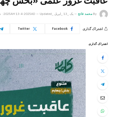
عاقبت غرور علمی «بخش چها
By
محمد فاتح
یک _13 _اپریل _2025AH 13-4-2025AD
Updated:
شنب
اشتراک گذاری
Twitter
Facebook
اشتراک گذاری