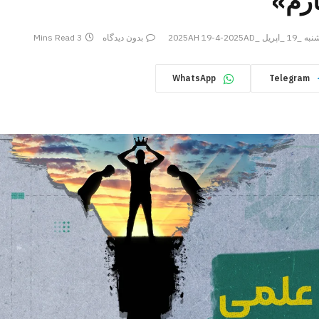
رم»
ه _19 _اپریل _2025AH 19-4-2025AD
بدون دیدگاه
3 Mins Read
WhatsApp
Telegram