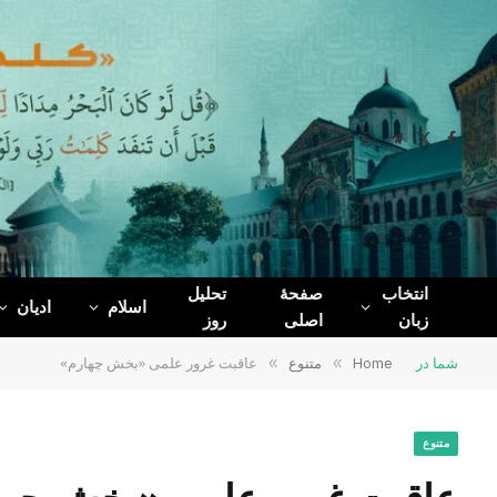
WhatsApp
Telegram
Facebook
X
(Twitter)
انتخاب
صفحۀ
تحلیل
اسلام
ادیان
زبان
اصلی
روز
شما در
Home
»
متنوع
»
عاقبت غرور علمی «بخش چهارم»
متنوع