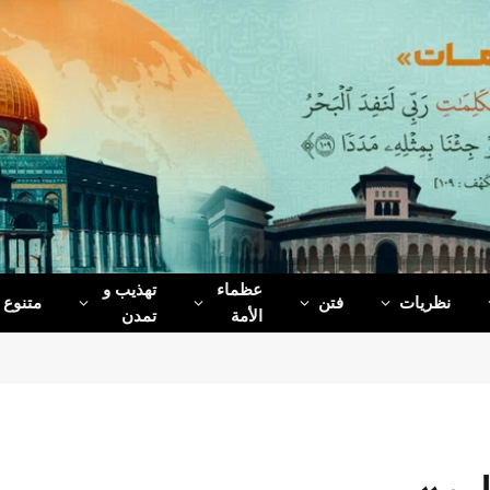
عظماء‌
تهذیب و
نظریات
فتن
متنوع
الأمة
تمدن