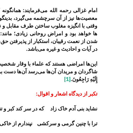
امام غزالی رحمه الله می­‌فرمایند: همان­گو
معصیت­‌ها نیز از آن سرچشمه می­‌گیرد، بدینگ
وقتی با انگیزه مغلوب ساختن طرف مقابل و ن
ها خواهد بود و امراض روحانی زیادی؛ مانند
شدن از نعمت رقیبان، استکبار از پذیرفتن حق،
در آیات و احادیث و غیره می‌­باشد.
این‌­ها امراضی هستند که علماء با وقار شخصیت­
شاگردان و مریدان آن­‌ها می‌­رسد آن­‌ها دست بر گریب
إِلَيْهِ رَاجِعُونَ.
[1]
تکبر از دیدگاه اشعار و اقوال:
نشاید بنی آدم خاک زاد که در سر کند کبر و تند
ترا با چنین گرمی و سرکشی نپندارم از خاکی 