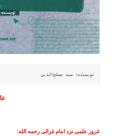
نویسنده: سید مصلح‌الدین
عا
غرور علمی نزد امام غزالی رحمه الله: