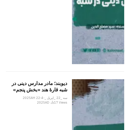
دیوبند؛ مادر مدارس دینی در
شبه قارۀ هند «بخش پنجم»
سه _22 _اپریل _2025AH 22-4-
2025AD
17
Views