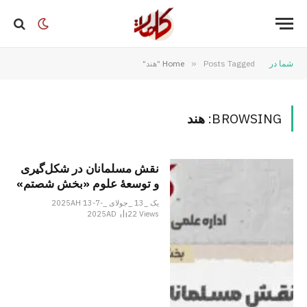
شما در
Posts Tagged "هند"
»
Home
BROWSING:
هند
نقش مسلمانان در شکل‌گیری
و توسعۀ علوم «بخش شصتم»
یک _13 _جولای _2025AH 13-7-
2025AD
22
Views