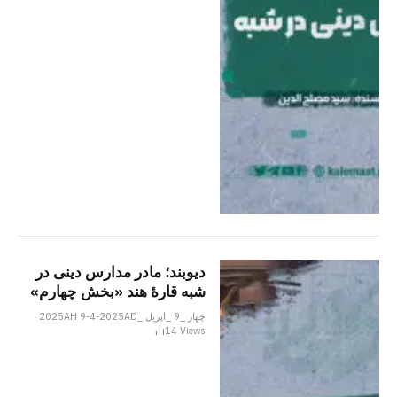
دیوبند؛ مادر مدارس دینی در
شبه قارۀ هند «بخش چهارم»
چهار _9 _اپریل _2025AH 9-4-2025AD
14
Views