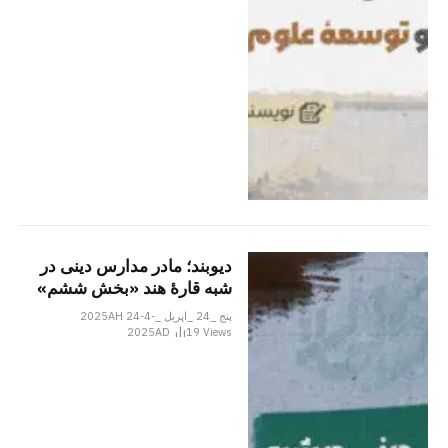
دیوبند؛ مادر مدارس دینی در
شبه قارۀ هند «بخش ششم»
پنج _24 _اپریل _2025AH 24-4-
2025AD
19
Views