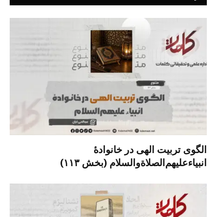
الگوی تربیت الهی در خانوادۀ
انبیاءعلیهم‌الصلاةو‌السلام (بخش ۱۱۳)