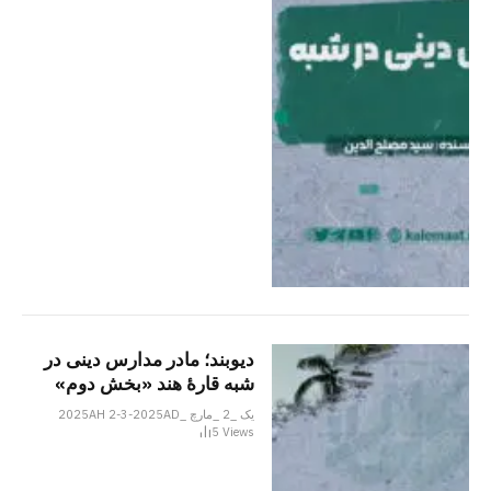
دیوبند؛ مادر مدارس دینی در
شبه قارۀ هند «بخش دوم»
یک _2 _مارچ _2025AH 2-3-2025AD
5
Views