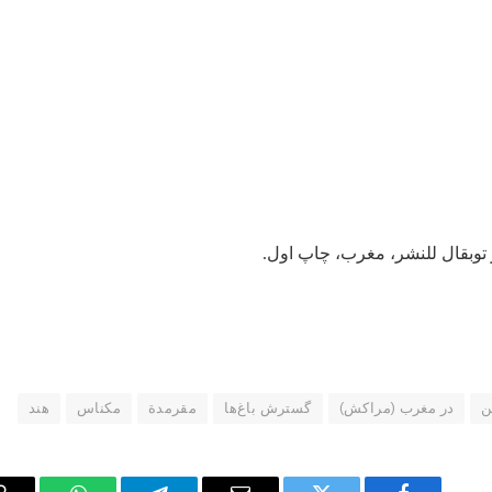
ن
در مغرب (مراکش)
گسترش باغ‌ها
مقرمدة
مکناس
هند