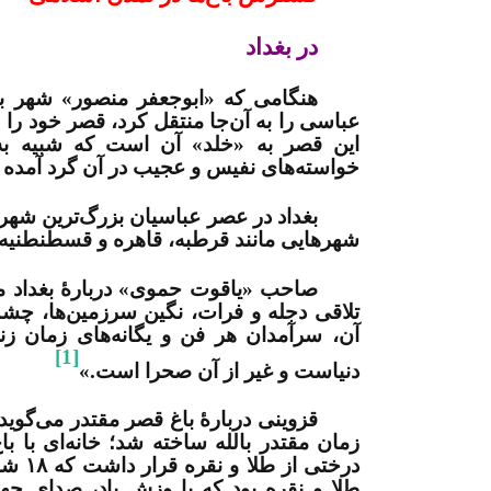
در بغداد
عباسی را به آن‌جا منتقل کرد، قصر خود را «
این قصر به «خلد» آن است که شبیه به
خواسته‌های نفیس و عجیب در آن گرد آمده ب
بغداد در عصر عباسیان بزرگ‌ترین شهر 
شهرهایی مانند قرطبه، قاهره و قسطنطنیه 
صاحب «یاقوت حموی» دربارۀ بغداد می
تلاقی دجله و فرات، نگین سرزمین‌ها، چشم 
آن، سرآمدان هر فن و یگانه‌های زمان زن
[1]
دنیاست و غیر از آن صحرا است
.
»
قزوینی دربارۀ باغ قصر مقتدر می‌گوید
زمان مقتدر بالله ساخته شد؛ خانه‌ای با 
درختی
طلا و نقره بود که با وزش باد، صدای چه