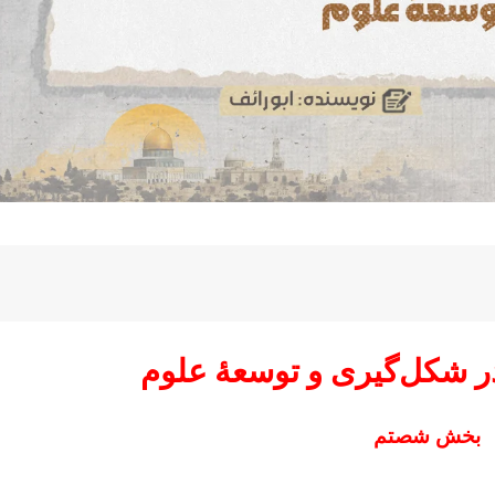
 شکل‌گیری و توسعۀ علوم
بخش شصتم