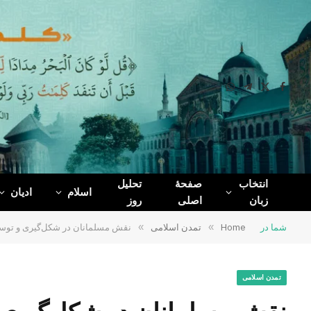
WhatsApp
Telegram
Facebook
X
(Twitter)
انتخاب
صفحۀ
تحلیل
اسلام
ادیان
زبان
اصلی
روز
شما در
Home
»
تمدن اسلامی
»
نقش مسلمانان در شکل‌گیری و تو
تمدن اسلامی