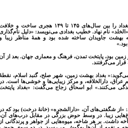
هنگامی که «ابوجعفر منصور» شهر بغداد را بین سال‌های ۱۴۵ تا ۱۴۹ هجری ساخت و خلاف
الخلد» نام نهاد. خطیب بغدادی می‌نویسد: «دلیل نام‌گذاری
 بهشت جاویدان ساخته شده بود و همۀ مناظر زیبا و
ود
.
»
زمین بود، پایتخت تمدن، فرهنگ و معماری جهان. بعد از آن
قرار می‌گرفتند
.
‌گوید:« بغداد بهشت زمین، شهر صلح، گنبد اسلام، نقطۀ
عراق، دارالخلافه، و مرکز زیبایی‌ها و خوشی‌ها است. در
دگی می‌کنند.» ابو اسحاق زجاج می‌گفت: «بغداد پایتخت
: «از شگفتی‌های آن، «دارالشجره» (خانۀ درخت) بود که در
باغ‌هایی زیبا. در وسط حوض بزرگی در مقابل درب‌های آن،
 از طلا و نقره قرار داشت که ۱۸ شاخه داشت. بر هر شاخه، میوه‌هایی از جواهر و پرندگانی از
چه و نغمه از آن‌ها به‌گوش می‌رسید. در دو سوی حوض،