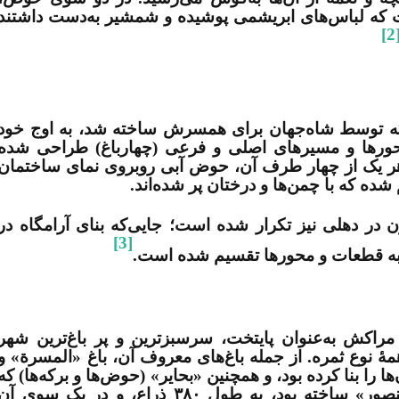
ت که لباس‌های ابریشمی پوشیده و شمشیر به‌دست داشتند
[2
حل که توسط شاه‌جهان برای همسرش ساخته شد، به اوج خود
محورها و مسیرهای اصلی و فرعی (چهارباغ) طراحی شده
ر هر یک از چهار طرف آن، حوض آبی روبروی نمای ساختمان
ه که با چمن‌ها و درختان پر شده‌اند
.
در دهلی نیز تکرار شده است؛ جایی‌که بنای آرامگاه در
[3]
ها به قطعات و محورها تقسیم شده است.
اکش به‌عنوان پایتخت، سرسبزترین و پر باغ‌ترین شهر
و همۀ نوع ثمره. از جمله باغ‌های معروف آن، باغ «المسرة» و
 را بنا کرده بود، و همچنین «بحایر» (حوض‌ها و برکه‌ها) که
از آن جمله، بحیره‌ای بود که «یعقوب المنصور» ساخته بود، به طول ۳۸۰ ذراع، و در یک سوی آ