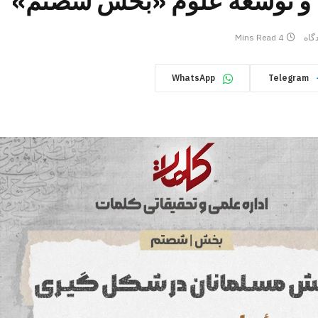
 و توسعۀ علوم «بخش شصتم»
گاه
4 Mins Read
WhatsApp
Telegram