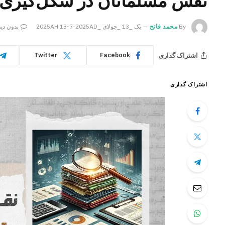
نقش مسلمانان در شکل‌گیری
By
محمد فاتح
یک _13 _جولای _2025AH 13-7-2025AD
بدون دید
اشتراک گذاری
Twitter
Facebook
اشتراک گذاری