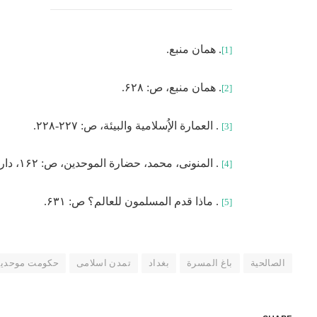
. همان منبع.
[1]
. همان منبع، ص: ۶۲۸.
[2]
. العمارة الإُسلامیة والبیئة، ص: ۲۲۷-۲۲۸.
[3]
. المنونی، محمد، حضارة الموحدین، ص: ۱۶۲، دار توبقال للنشر، مغرب، چاپ اول.
[4]
. ماذا قدم المسلمون للعالم؟ ص: ۶۳۱.
[5]
الصالحیة
باغ المسرة
بغداد
تمدن اسلامی
حکومت موحدی