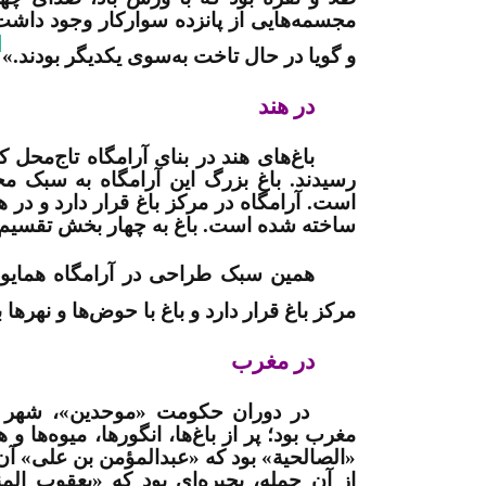
مجسمه‌هایی از پانزده سوارکار وجود داش
]
و گویا در حال تاخت به‌سوی یکدیگر بودند
.
»
در هند
باغ‌های هند در بنای آرامگاه تاج‌م
رسیدند. باغ بزرگ این آرامگاه به سبک 
است. آرامگاه در مرکز باغ قرار دارد و د
ساخته شده است. باغ به چهار بخش تقسیم شد
همین سبک طراحی در آرامگاه همایون 
مرکز باغ قرار دارد و باغ با حوض‌ها و نهر
در مغرب
در دوران حکومت «موحدین»، شهر مر
مغرب بود؛ پر از باغ‌ها، انگورها، میوه‌ها 
«الصالحیة» بود که «عبدالمؤمن بن علی» آن‌ها