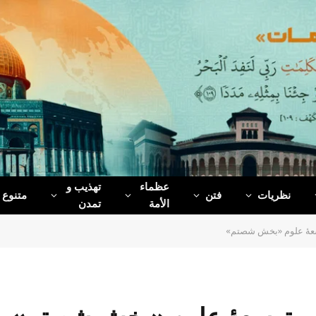
عظماء‌
تهذیب و
نظریات
فتن
متنوع
الأمة
تمدن
سعۀ علوم «بخش شصتم»