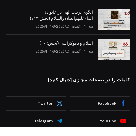
الگوی تربیت الهی در خانوادۀ
انبیاءعلیهم‌الصلاةو‌السلام (بخش ۱۱۳)
سه _4 _آگست _2026AH 4-8-2026AD
اسلام و دموکراسی (بخش: ۱۰)
سه _4 _آگست _2026AH 4-8-2026AD
کلمات را در صفحات مجازی [دنبال کنید]
Twitter
Facebook
Telegram
YouTube