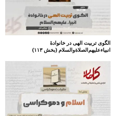
الگوی تربیت الهی در خانوادۀ
انبیاءعلیهم‌الصلاةو‌السلام (بخش ۱۱۳)