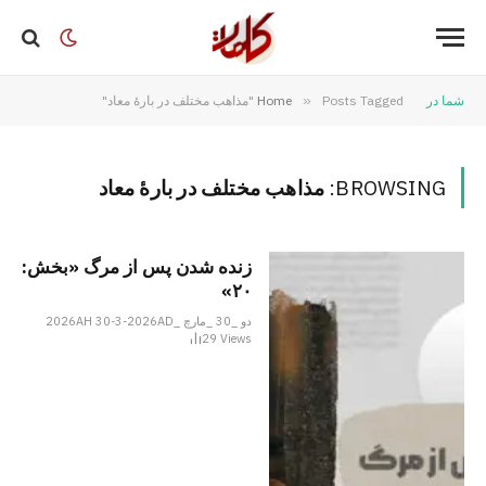
شما در
Posts Tagged "مذاهب مختلف در بارهٔ معاد"
»
Home
BROWSING:
مذاهب مختلف در بارهٔ معاد
زنده شدن پس از مرگ «بخش:
۲۰»
دو _30 _مارچ _2026AH 30-3-2026AD
29
Views