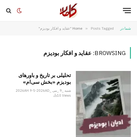
شما در
Posts Tagged "عقاید و افکار بودیزم"
»
Home
BROWSING:
عقاید و افکار بودیزم
تحلیلی بر تاریخ و باورهای
بودیزم «بخش سی‌ام»
شنبه _9 _می _2026AH 9-5-2026AD
10
Views