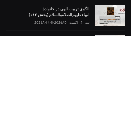
الگوی تربیت الهی در خانوادۀ
انبیاءعلیهم‌الصلاةو‌السلام (بخش ۱۱۳)
سه _4 _آگست _2026AH 4-8-2026AD
اسلام و دموکراسی (بخش: ۱۰)
سه _4 _آگست _2026AH 4-8-2026AD
کلمات را در صفحات مجازی [دنبال کنید]
Twitter
Facebook
Telegram
YouTube
WhatsApp
Instagram