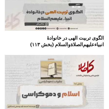
الگوی تربیت الهی در خانوادۀ
انبیاءعلیهم‌الصلاةو‌السلام (بخش ۱۱۳)