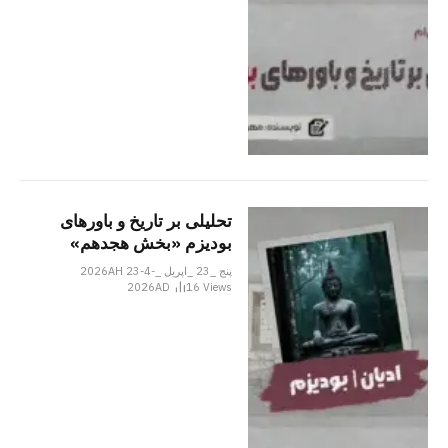
تحلیلی بر تاریخ و باورهای
بودیزم «بخش هجدهم»
پنج _23 _اپریل _2026AH 23-4-
2026AD
16
Views