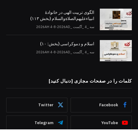
الگوی تربیت الهی در خانوادۀ
انبیاءعلیهم‌الصلاةو‌السلام (بخش ۱۱۳)
سه _4 _آگست _2026AH 4-8-2026AD
اسلام و دموکراسی (بخش: ۱۰)
سه _4 _آگست _2026AH 4-8-2026AD
کلمات را در صفحات مجازی [دنبال کنید]
Twitter
Facebook
Telegram
YouTube