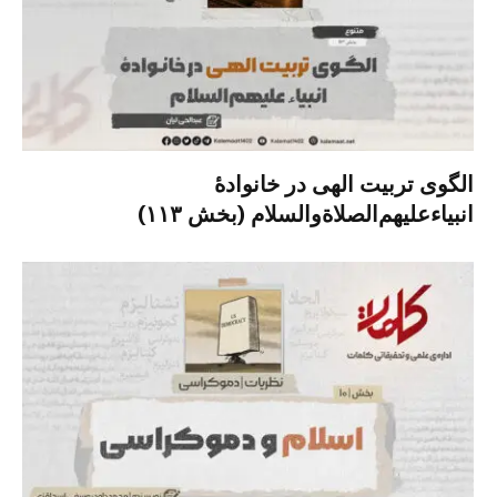
الگوی تربیت الهی در خانوادۀ
انبیاءعلیهم‌الصلاةو‌السلام (بخش ۱۱۳)