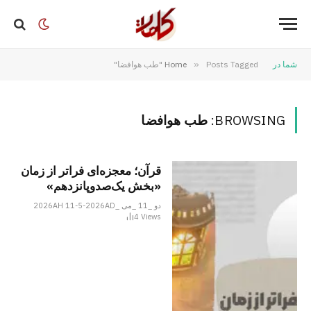
شما در
Posts Tagged "طب هوافضا"
»
Home
BROWSING:
طب هوافضا
قرآن؛ معجزه‌ای فراتر از زمان
«بخش یک‌صدوپانزدهم»
دو _11 _می _2026AH 11-5-2026AD
4
Views