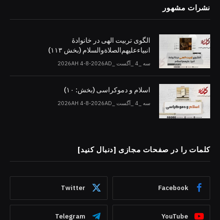
نشرات مشهور
الگوی تربیت الهی در خانوادۀ
انبیاءعلیهم‌الصلاةو‌السلام (بخش ۱۱۳)
سه _4 _آگست _2026AH 4-8-2026AD
اسلام و دموکراسی (بخش: ۱۰)
سه _4 _آگست _2026AH 4-8-2026AD
کلمات را در صفحات مجازی [دنبال کنید]
Twitter
Facebook
Telegram
YouTube