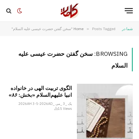
شما در
Posts Tagged "سخن گفتن حضرت عیسی علیه السلام"
»
Home
BROWSING:
سخن گفتن حضرت عیسی علیه
السلام
الگوی تربیت الهی در خانواده
انبیا‌‌ علیهم‌السلام «بخش: ۸۶»
یک _3 _می _2026AH 3-5-2026AD
15
Views