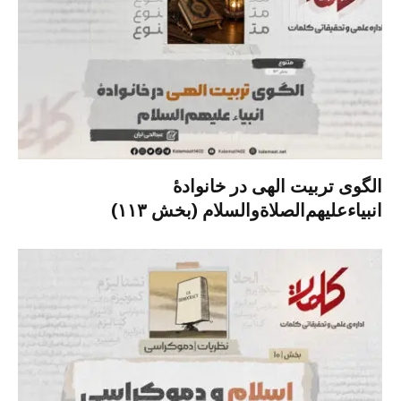
الگوی تربیت الهی در خانوادۀ
انبیاءعلیهم‌الصلاةو‌السلام (بخش ۱۱۳)