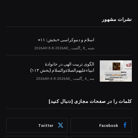
نشرات مشهور
اسلام و دموکراسی «بخش: ۱۱»
شنبه _8 _آگست _2026AH 8-8-2026AD
الگوی تربیت الهی در خانوادۀ
انبیاءعلیهم‌الصلاةو‌السلام (بخش ۱۱۳)
سه _4 _آگست _2026AH 4-8-2026AD
کلمات را در صفحات مجازی [دنبال کنید]
Twitter
Facebook