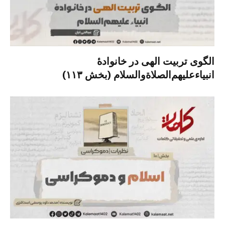
الگوی تربیت الهی در خانوادۀ
انبیاءعلیهم‌الصلاةو‌السلام (بخش ۱۱۳)