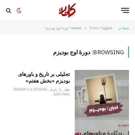
شما در
Posts Tagged "دورهٔ اوج بودیزم"
»
Home
BROWSING:
دورهٔ اوج بودیزم
تحلیلی بر تاریخ و باورهای
بودیزم «بخش هفتم»
چهار _1 _اپریل _2026AH 1-4-2026AD
28
Views