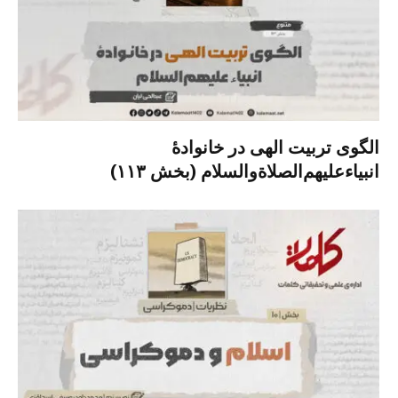
الگوی تربیت الهی در خانوادۀ
انبیاءعلیهم‌الصلاةو‌السلام (بخش ۱۱۳)