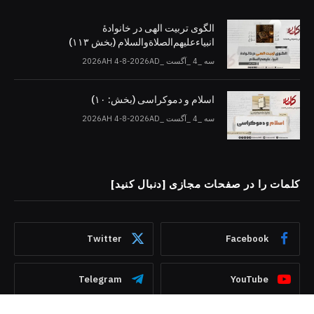
الگوی تربیت الهی در خانوادۀ
انبیاءعلیهم‌الصلاةو‌السلام (بخش ۱۱۳)
سه _4 _آگست _2026AH 4-8-2026AD
اسلام و دموکراسی (بخش: ۱۰)
سه _4 _آگست _2026AH 4-8-2026AD
کلمات را در صفحات مجازی [دنبال کنید]
Twitter
Facebook
Telegram
YouTube