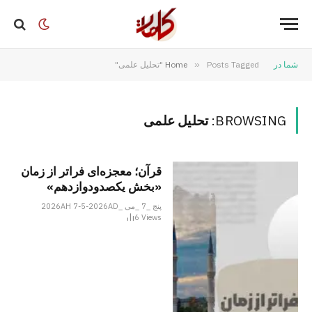
شما در
Posts Tagged "تحلیل علمی"
»
Home
BROWSING:
تحلیل علمی
قرآن؛ معجزه‌ای فراتر از زمان
«بخش یکصدودوازدهم»
پنج _7 _می _2026AH 7-5-2026AD
6
Views