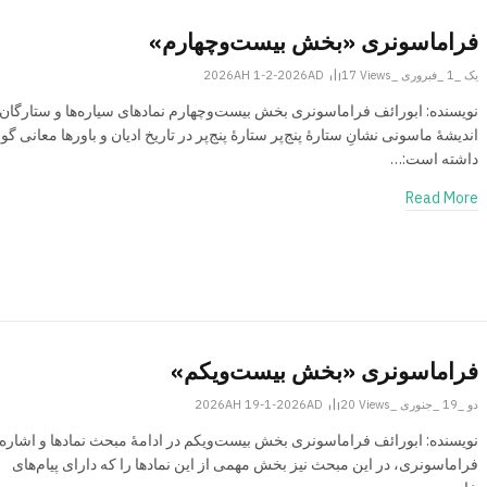
فراماسونری «بخش بیست‌وچهارم»
یک _1 _فبروری _2026AH 1-2-2026AD
Views
17
نویسنده: ابورائف فراماسونری بخش بیست‌وچهارم نمادهای سیاره‌ها و ستارگان 
اندیشۀ ماسونی نشانِ ستارۀ پنج‌پر ستارۀ پنج‌پر در تاریخ ادیان و باورها معانی گو
داشته است:…
Read More
فراماسونری «بخش بیست‌ویکم»
دو _19 _جنوری _2026AH 19-1-2026AD
Views
20
نویسنده: ابورائف فراماسونری بخش بیست‌ویکم در ادامۀ مبحث نمادها و اشاره‌
فراماسونری، در این مبحث نیز بخش مهمی از این نمادها را که دارای پیام‌های