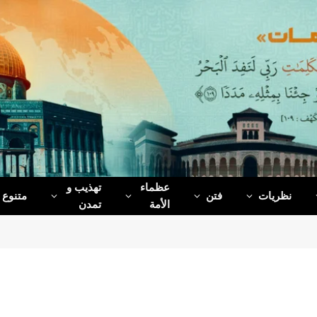
عظماء‌
تهذیب و
نظریات
فتن
متنوع
الأمة
تمدن