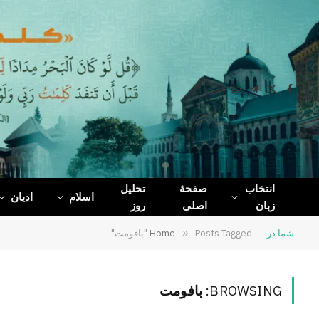
WhatsApp
Telegram
Facebook
X
(Twitter)
انتخاب
صفحۀ
تحلیل
اسلام
ادیان
زبان
اصلی
روز
شما در
Posts Tagged "بافومت"
»
Home
BROWSING:
بافومت