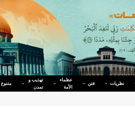
عظماء‌
تهذیب و
نظریات
فتن
متنوع
الأمة
تمدن