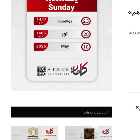
دهم»
م ردی
»
از دست ندهید