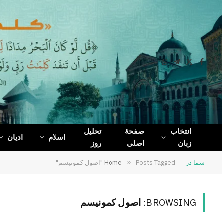
WhatsApp
Telegram
Facebook
X
(Twitter)
انتخاب
صفحۀ
تحلیل
اسلام
ادیان
زبان
اصلی
روز
شما در
Posts Tagged "اصول کمونیسم"
»
Home
BROWSING:
اصول کمونیسم