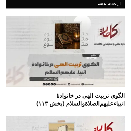
از دست ندهید
الگوی تربیت الهی در خانوادۀ
انبیاءعلیهم‌الصلاةو‌السلام (بخش ۱۱۳)