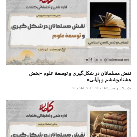
نقش مسلمانان در شکل‌گیری و توسعۀ علوم «بخش
هشتادوششم و پایانی»
یک _9 _نوامبر _2025AH 9-11-2025AD