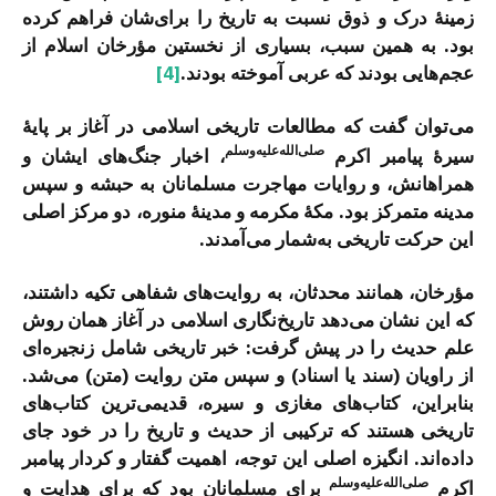
زمینۀ درک و ذوق نسبت به تاریخ را برای‌شان فراهم کرده
بود. به همین سبب، بسیاری از نخستین مؤرخان اسلام از
عجم‌هایی بودند که عربی آموخته بودند.
[4]
می‌توان گفت که مطالعات تاریخی اسلامی در آغاز بر پایۀ
صلی‌الله‌علیه‌وسلم
سیرۀ پیامبر اکرم
، اخبار جنگ‌های ایشان و
همراهانش، و روایات مهاجرت مسلمانان به حبشه و سپس
مدینه متمرکز بود. مکۀ مکرمه و مدینۀ منوره، دو مرکز اصلی
این حرکت تاریخی به‌شمار می‌آمدند.
مؤرخان، همانند محدثان، به روایت‌های شفاهی تکیه داشتند،
که این نشان می‌دهد تاریخ‌نگاری اسلامی در آغاز همان روش
علم حدیث را در پیش گرفت: خبر تاریخی شامل زنجیره‌ای
از راویان (سند یا اسناد) و سپس متن روایت (متن) می‌شد.
بنابراین، کتاب‌های مغازی و سیره، قدیمی‌ترین کتاب‌های
تاریخی هستند که ترکیبی از حدیث و تاریخ را در خود جای
داده‌اند. انگیزه اصلی این توجه، اهمیت گفتار و کردار پیامبر
صلی‌الله‌علیه‌وسلم
اکرم
برای مسلمانان بود که برای هدایت و