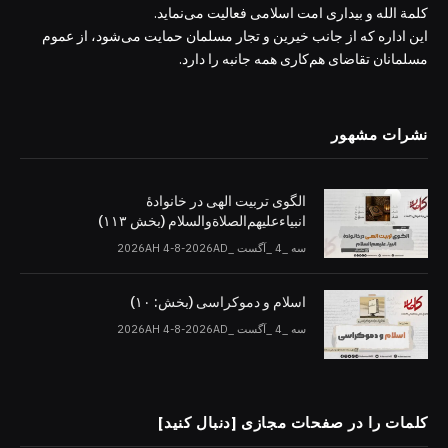
کلمة الله و بیداری امت اسلامی فعالیت می‌نماید.
این اداره که از جانب خیرین و تجار مسلمان حمایت می‌شود، از عموم
مسلمانان تقاضای هم‌کاری همه جانبه را دارد.
نشرات مشهور
الگوی تربیت الهی در خانوادۀ
انبیاءعلیهم‌الصلاةو‌السلام (بخش ۱۱۳)
سه _4 _آگست _2026AH 4-8-2026AD
اسلام و دموکراسی (بخش: ۱۰)
سه _4 _آگست _2026AH 4-8-2026AD
کلمات را در صفحات مجازی [دنبال کنید]