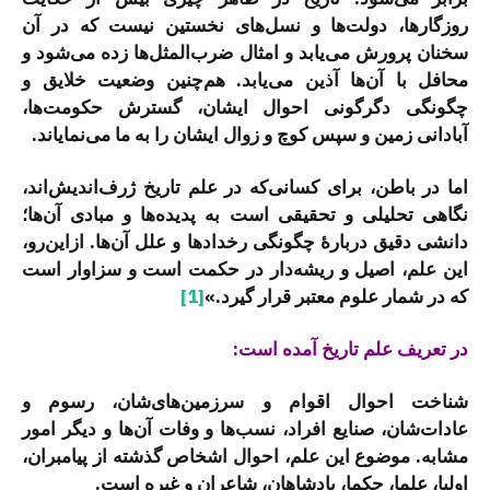
روزگارها، دولت‌ها و نسل‌های نخستین نیست که در آن
سخنان پرورش می‌یابد و امثال ضرب‌المثل‌ها زده می‌شود و
محافل با آن‌ها آذین می‌یابد. هم‌چنین وضعیت خلایق و
چگونگی دگرگونی احوال ایشان، گسترش حکومت‌ها،
آبادانی زمین و سپس کوچ و زوال ایشان را به ما می‌نمایاند.
اما در باطن، برای کسانی‌که در علم تاریخ ژرف‌اندیش‌اند،
نگاهی تحلیلی و تحقیقی است به پدیده‌ها و مبادی آن‌ها؛
دانشی دقیق دربارۀ چگونگی رخدادها و علل آن‌ها. ازاین‌رو،
این علم، اصیل و ریشه‌دار در حکمت است و سزاوار است
که در شمار علوم معتبر قرار گیرد.»
[1]
در تعریف علم تاریخ آمده است:
شناخت احوال اقوام و سرزمین‌های‌شان، رسوم و
عادات‌شان، صنایع افراد، نسب‌ها و وفات آن‌ها و دیگر امور
مشابه. موضوع این علم، احوال اشخاص گذشته از پیامبران،
اولیا، علما، حکما، پادشاهان، شاعران و غیره است.