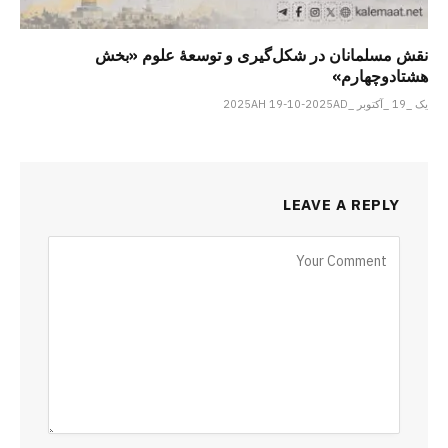
نقش مسلمانان در شکل‌گیری و توسعۀ علوم «بخش
هشتادوچهارم»
یک _19 _آکتوبر _2025AH 19-10-2025AD
LEAVE A REPLY