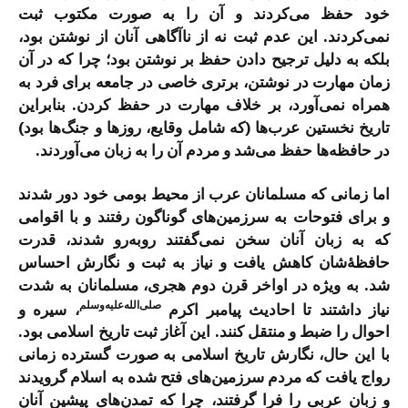
خود حفظ می‌کردند و آن را به صورت مکتوب ثبت
نمی‌کردند. این عدم ثبت نه از ناآگاهی آنان از نوشتن بود،
بلکه به دلیل ترجیح دادن حفظ بر نوشتن بود؛ چرا که در آن
زمان مهارت در نوشتن، برتری خاصی در جامعه برای فرد به
همراه نمی‌آورد، بر خلاف مهارت در حفظ کردن. بنابراین
تاریخ نخستین عرب‌ها (که شامل وقایع، روزها و جنگ‌ها بود)
در حافظه‌ها حفظ می‌شد و مردم آن را به زبان می‌آوردند.
اما زمانی که مسلمانان عرب از محیط بومی خود دور شدند
و برای فتوحات به سرزمین‌های گوناگون رفتند و با اقوامی
که به زبان آنان سخن نمی‌گفتند روبه‌رو شدند، قدرت
حافظۀشان کاهش یافت و نیاز به ثبت و نگارش احساس
شد. به ویژه در اواخر قرن دوم هجری، مسلمانان به شدت
صلی‌الله‌علیه‌وسلم
نیاز داشتند تا احادیث پیامبر اکرم
، سیره‌ و
احوال را ضبط و منتقل کنند. این آغاز ثبت تاریخ اسلامی بود.
با این حال، نگارش تاریخ اسلامی به صورت گسترده زمانی
رواج یافت که مردم سرزمین‌های فتح شده به اسلام گرویدند
و زبان عربی را فرا گرفتند، چرا که تمدن‌های پیشین آنان