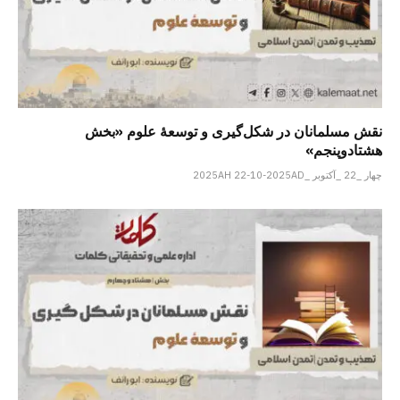
نقش مسلمانان در شکل‌گیری و توسعۀ علوم «بخش
هشتادوپنجم»
چهار _22 _آکتوبر _2025AH 22-10-2025AD