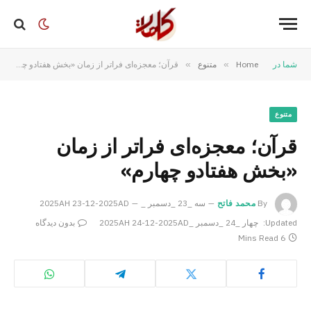
شما در
Home
»
متنوع
»
قرآن؛ معجزه‌ای فراتر از زمان «بخش هفتادو چهارم»
متنوع
قرآن؛ معجزه‌ای فراتر از زمان
«بخش هفتادو چهارم»
By
محمد فاتح
سه _23 _دسمبر _2025AH 23-12-2025AD
Updated:
چهار _24 _دسمبر _2025AH 24-12-2025AD
بدون دیدگاه
6 Mins Read