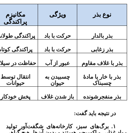
نوع بذر
ویژگی
مکانیزم
پراکندگی
بذر بال­دار
حرکت با باد
پراکندگی طولان
بذر زغابی
حرکت با باد
پراکندگی کوتاه
بذر با غلاف مقاوم
عبور از آب
حفاظت در سیلا
بذر با خار یا مادۀ
چسبیدن به
انتقال توسط
چسبناک
حیوان
حیوانات
بذر منفجرشونده
باز شدن غلاف
پخش خودکار
در نتیجه باید گفت:
۱.
برگ‌های سبز، کارخانه‌­های شگفت‌آور تولید
مواد غذایی و اکسیجن هستند و بدون آن‌­ها، هیچ گیاهی