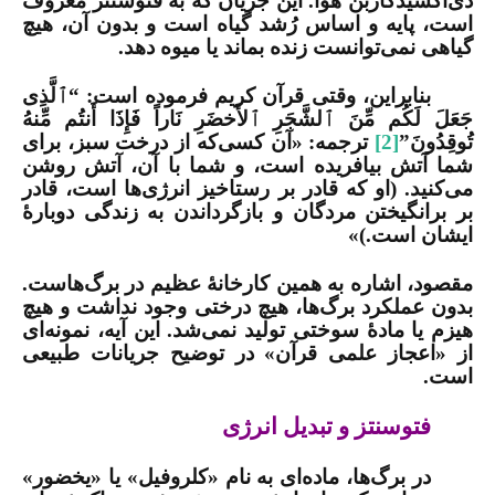
دی‌اکسیدکاربُن هوا. این جریان که به فتوسنتز معروف
است، پایه و اساس رُشد گیاه است و بدون آن، هیچ
گیاهی نمی‌توانست زنده بماند یا میوه دهد
.
بنابراین، وقتی قرآن کریم فرموده است:
“ٱلَّذِی
جَعَلَ لَكُم مِّنَ ٱلشَّجَرِ ٱلأَخضَرِ نَاراً فَإِذَا أَنتُم مِّنهُ
تُوقِدُونَ”
[2]
ترجمه: «آن كسی‌كه از درخت سبز، برای
شما آتش بیافریده است، و شما با آن، آتش روشن
می­‌كنید. (او كه قادر بر رستاخیز انرژی‌­ها است، قادر
بر برانگیختن مردگان و بازگرداندن به زندگی دوبارۀ
ایشان است.)»
مقصود، اشاره به همین کارخانۀ عظیم در برگ‌هاست.
بدون عملکرد برگ‌ها، هیچ درختی وجود نداشت و هیچ
هیزم یا مادۀ سوختی تولید نمی‌شد. این آیه، نمونه‌ای
از «اعجاز علمی قرآن» در توضیح جریانات طبیعی
است
.
فتوسنتز و تبدیل انرژی
در برگ‌ها، ماده‌ای به نام «کلروفیل» یا «یخضور»