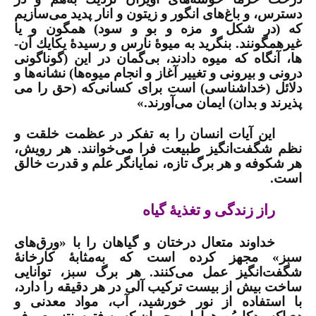
دسترس، و باغ­‌های انگور و زیتون و انار پدید می­‌سازیم
كه (در شكل و مزه و بو و سود) همگون و یا
غیرهمگونند. بنگرید به میوۀ نارس و رسیدۀ یكایك آن‌­
ها، آن­گاه كه میوه دادند، بی‌گمان در این (گوناگونی
درونی و بیرونی و تغییر آغاز و انجام میوه­‌ها) نشانه‌­ها و
دلائل (خداشناسی) است برای كسانی‌كه (حق را می­‌
پذیرند و بدان) ایمان می­‌آورند.»
این آیات انسان را به تفکر در عظمت خلقت و
نظم شگفت‌انگیز طبیعت فرا می‌خوانند. هر رویش،
هر شکوفه و هر برگ تازه، نمایانگر علم و قدرت خالق
است
.
راز زندگی و تغذیۀ گیاه
خداوند متعال درختان و گیاهان را با «ورق‌های
سبز» مجهز کرده است که به‌مثابۀ کارخانۀ
شگفت‌انگیز عمل می‌کنند. هر برگ سبز، توانایی
ساخت بیش از بیست ترکیب آلی در هر دقیقه را دارد،
با استفاده از نور خورشید، آب، مواد معدنی و