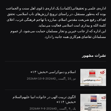
اداره‌ی علمی و تحقیقاتی(کلمات) یک اداره‌ی دَعَوی اهل سنت و الجماعت
بوده که به‌طور مستقل، در راستای ترویج ارزش‌های ناب اسلامی، تحقق
اهداف رفیع شریعت مقدس اسلام، مبارزه با تهاجم فرهنگی غرب، اعلای
کلمة الله و بیداری امت اسلامی فعالیت می‌نماید.
این اداره که از جانب خیرین و تجار مسلمان حمایت می‌شود، از عموم
مسلمانان تقاضای هم‌کاری همه جانبه را دارد.
نشرات مشهور
اسلام و دموکراسی «بخش: ۱۳»
دو _10 _آگست _2026AH 10-8-2026AD
الگوی تربیت الهی در خانواده انبیا‌‌ علیهم‌السلام
«بخش: ۱۱۴»
یک _9 _آگست _2026AH 9-8-2026AD