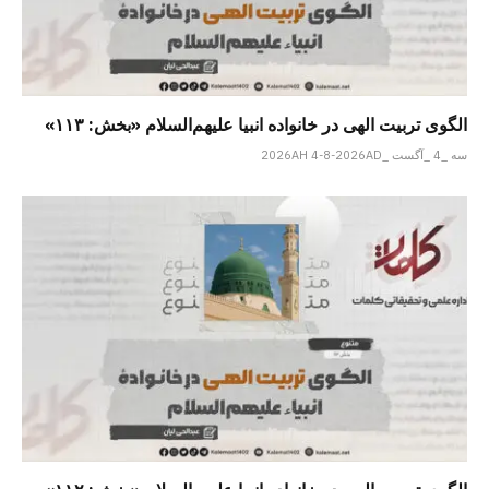
الگوی تربیت الهی در خانواده انبیا‌‌ علیهم‌السلام «بخش: ۱۱۳»
سه _4 _آگست _2026AH 4-8-2026AD