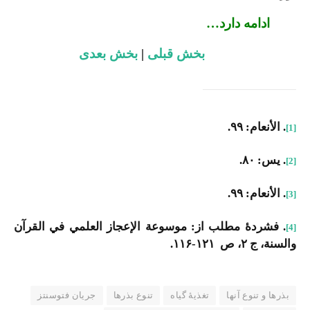
ادامه دارد…
بخش قبلی
|
بخش بعدی
. الأنعام: ۹۹.
[1]
. یس: ۸۰.
[2]
. الأنعام: ۹۹.
[3]
. فشردۀ مطلب از: موسوعة الإعجاز العلمي في القرآن
[4]
والسنة، ج ۲، ص
۱۲۱
-۱۱۶.
بذرها و تنوع آنها
تغذیهٔ گیاه
تنوع بذرها
جریان فتوسنتز