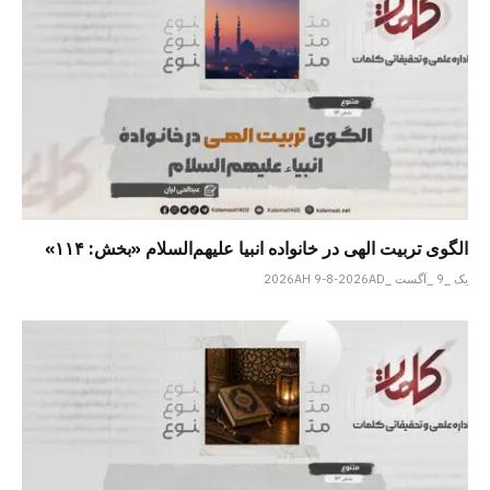
الگوی تربیت الهی در خانواده انبیا‌‌ علیهم‌السلام «بخش: ۱۱۴»
یک _9 _آگست _2026AH 9-8-2026AD