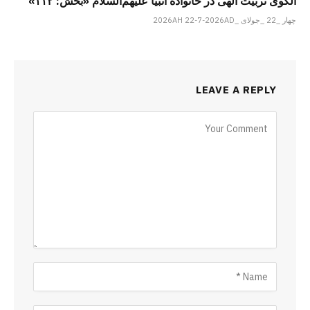
الگوی تربیت الهی در خانواده انبیا‌‌ علیهم‌السلام «بخش: ۱۱۲»
چهار _22 _جولای _2026AH 22-7-2026AD
LEAVE A REPLY