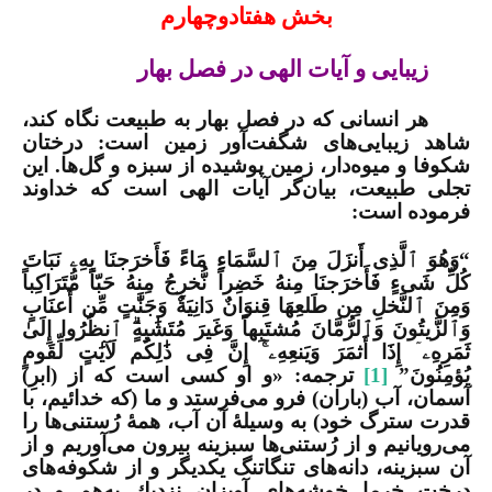
بخش هفتادوچهارم
زیبایی و آیات الهی در فصل بهار
هر انسانی که در فصل بهار به طبیعت نگاه کند،
شاهد زیبایی‌های شگفت‌آور زمین است: درختان
شکوفا و میوه‌دار، زمین پوشیده از سبزه و گل‌ها. این
تجلی طبیعت، بیان‌گر آیات الهی است که خداوند
فرموده است
:
“وَهُوَ ٱلَّذِی أَنزَلَ مِنَ ٱلسَّمَاءِ مَاءً فَأَخرَجنَا بِهِ
ۦ
نَبَاتَ
كُلِّ شَیءٍ فَأَخرَجنَا مِنهُ خَضِراً نُّخرِجُ مِنهُ حَبّاً مُّتَرَاكِباً
وَمِنَ ٱلنَّخلِ مِن طَلعِهَا قِنوَانٌ دَانِیَةٌ وَجَنَّٰتٍ مِّن أَعنَابٍ
وَٱلزَّیتُونَ وَٱلرُّمَّانَ مُشتَبِهاً وَغَیرَ مُتَشَٰبِهٍ
ٱنظُرُوا إِلَىٰ
ثَمَرِهِ
ۦۤ
إِذَا أَثمَرَ وَیَنعِهِ
ۦۤۚ
إِنَّ فِی ذَٰلِكُم لَآیَٰتٍ لِّقَومٍ
یُؤمِنُونَ”
[1]
ترجمه: «و او كسی است كه از (ابرِ)
آسمان، آب (باران) فرو می‌­فرستد و ما (كه خدائیم، با
قدرت سترگ خود) به وسیلۀ آن آب، همۀ رُستنی­‌ها را
می­‌رویانیم و از رُستنی‌ها سبزینه بیرون می­‌آوریم و از
آن سبزینه، دانه­‌های تنگاتنگ یكدیگر و از شكوفه­‌های
درخت خرما خوشه­‌های آویزان نزدیك به‌­هم و در