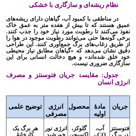
نظام ریشه‌ای و سازگاری با خشکی
در مناطقی با کمبود آب، گیاهان دارای ریشه‌های
عمیق هستند که تا بیش از هفده متر به عمق خاک
نفوذ می‌کنند تا رطوبت مورد نیاز خود را جذب کنند.
برخی گونه‌ها حتی می‌توانند رطوبت موجود در هوا را
از طریق زغاب‌های برگ جمع‌آوری کنند. این طراحی
دقیق نشان می‌دهد که «گیاهان مطابق نیاز محیطی
خود خلق شده‌اند» و هیچ دخالت انسانی برای این
سازگاری ضروری نیست
.
جدول: مقایس
ۀ
جریان فتوسنتز و مصرف
انرژی انسان
جریان
مادۀ
محصول
انرژی
توضیح علمی
اولیه
مصرفی
فتوسنتز
آب،
گلوکز،
انرژی نور
هر برگ یک
در برگ
CO
₂
،
اکسیجن
خورشید
كارخانۀ