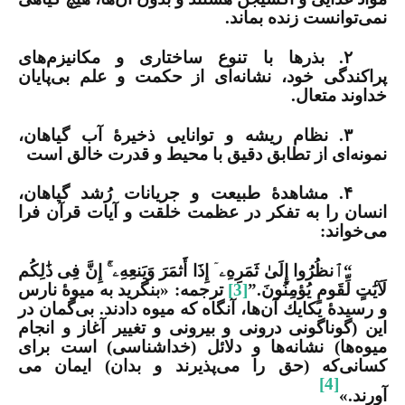
نمی‌توانست زنده بماند
.
۲.
بذرها با تنوع ساختاری و مکانیزم‌های
پراکندگی خود، نشانه‌ای از حکمت و علم بی‌پایان
خداوند متعال.
۳.
نظام ریشه و توانایی ذخیرۀ آب گیاهان،
نمونه‌ای از تطابق دقیق با محیط و قدرت خالق است
۴.
مشاهدۀ طبیعت و جریانات رُشد گیاهان،
انسان را به تفکر در عظمت خلقت و آیات قرآن فرا
می‌خواند
:
“ٱنظُرُوا إِلَىٰ ثَمَرِهِ
ۦۤ
إِذَا أَثمَرَ وَیَنعِهِ
ۦۤۚ
إِنَّ فِی ذَٰلِكُم
لَآیَٰتٍ لِّقَومٍ یُؤمِنُونَ.”
[3]
ترجمه: «بنگرید به میوۀ نارس
و رسیدۀ یكایك آن­‌ها، آن­گاه كه میوه دادند. بی‌گمان در
این (گوناگونی درونی و بیرونی و تغییر آغاز و انجام
میوه­‌ها) نشانه­‌ها و دلائل (خداشناسی) است برای
كسانی‌كه (حق را می‌پذیرند و بدان) ایمان می­‌
[4]
آورند.»