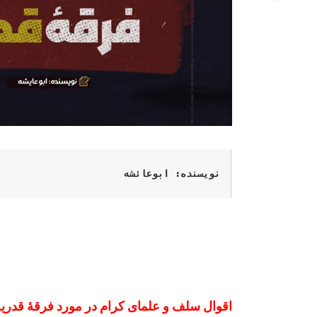
نویسنده: ابوعائشه
اقوال سلف و علمای کرام در مورد فرقۀ قدریه