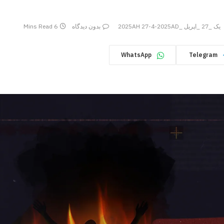
یک _27 _اپریل _2025AH 27-4-2025AD
بدون دیدگاه
6 Mins Read
WhatsApp
Telegram