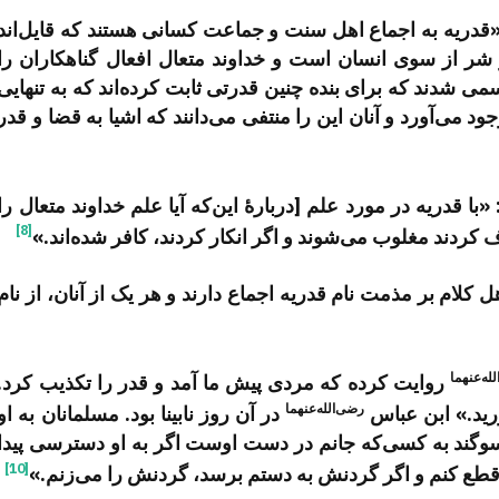
 «قدریه به اجماع اهل سنت و جماعت کسانی هستند که قایل‌اند
 شر از سوی انسان است و خداوند متعال افعال گناهکاران را
مسمی شدند که برای بنده چنین قدرتی ثابت کرده‌اند که به تنهایی
ود می‌آورد و آنان این را منتفی می‌دانند که اشیا به قضا و قدر
با قدریه در مورد علم [دربارۀ این‌که آیا علم خداوند متعال را
[8]
اف کردند مغلوب می‌شوند و اگر انکار کردند، کافر شده‌اند.»
 کلام بر مذمت نام قدریه اجماع دارند و هر یک از آنان، از نام
له‌عنهما
روایت کرده که مردی پیش ما آمد و قدر را تکذیب کرد.
رضی‌الله‌عنهما
رید.» ابن عباس
در آن روز نابینا بود. مسلمانان به او
سوگند به کسی‌که جانم در دست اوست اگر به او دسترسی پیدا
[10]
را قطع کنم و اگر گردنش به دستم برسد، گردنش را می‌زنم.»