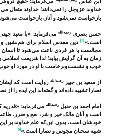
ابن عباس
می‌فرماید: «هیچ گروهی ن
خداوند عزوجل را نمی‌دانند؛ خداوند متعال می‌
بازخواست نمی‌شود و آنان بازخواست می‌شوند
رحمه‌الله
حسن بصری
می‌فرماید: «با معبد جهنی
[4]
است.»
دین مقدس اسلام برای هم‌نشین و د
مجالست با هر فردی باعث می‌شود تا انسان از 
زمان به آن گرایش بیابد؛ لذا شریعت اسلامی ب
خوب و نشست‌وبرخاست با او در مورد او خوب 
رحمه‌الله
از سعید بن جبیر
روایت است که ایشان ف
نصارا تشبیه داده‌اند و گفته‌اند این ایده را از 
رحمه‌الله
امام احمد بن حنبل
می‌فرماید: «قدریه ک
است و آنان مالک خیر و شر، نفع و ضرر، طاعت
خودشان است، بدون این‌که علم خداوند بر این 
[6]
شبیه سخنان مجوس و نصارا است.»