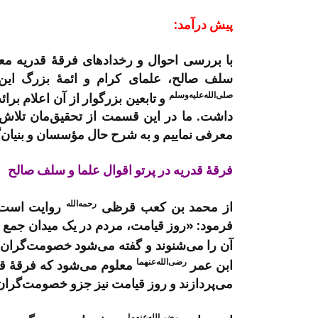
پیش درآمد:
با بررسی احوال و رخدادهای فرقۀ قدریه معلو
سلف صالح، علمای کرام و ائمۀ بزرگ این
صلی‌الله‌علیه‌وسلم
و تابعین بزرگوار از آن اعلام بر
داشت. ما در این قسمت از تحقیق‌مان تلاش م
معرفی نماییم و به شرح حال مؤسسان و بنیان‌گذ
فرقۀ قدریه در پرتو اقوال علما و سلف صالح
رحمه‌الله
از محمد بن کعب قرظی
روایت است ک
فرمود: «روز قیامت، مردم در یک میدان جمع م
آن را می‌شنوند و گفته می‌شود خصومت‌گران با
رضی‌الله‌عنهما
ابن عمر
معلوم می‌شود که فرقۀ قدر
می‌پردازند و روز قیامت نیز جزو خصومت‌گرا
رضی‌الله‌عنهما