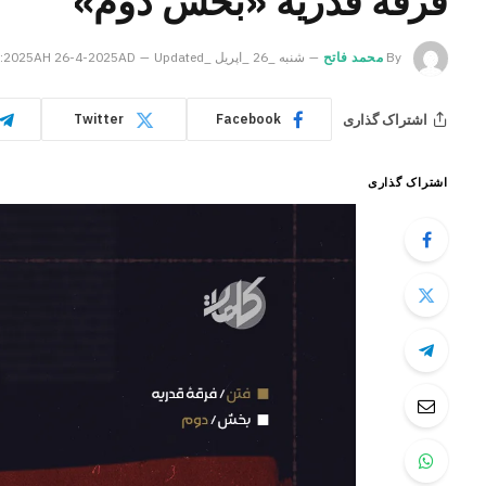
فرقۀ قدریه «بخش دوم»
By
محمد فاتح
شنبه _26 _اپریل _2025AH 26-4-2025AD
Updated:
اشتراک گذاری
Twitter
Facebook
اشتراک گذاری