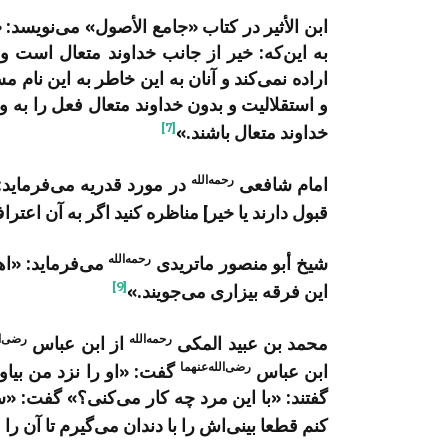
ابن الأثیر در کتاب «جامع الأصول» می‌نویسد:
به این‌که: خیر از جانب خداوند متعال است و
اراده نمی‌کند و آنان به این خاطر به این نام 
و استقلالیت و بدون خداوند متعال فعل را به وج
[7]
خداوند متعال باشند.»
رحمه‌الله
امام شافعی
در مورد قدریه می‌فرماید: «
قبول دارند یا خیر] مناظره کنید اگر به آن اعتر
رحمه‌الله
شیخ أبو منصور ماتریدی
می‌فرماید: «اهل
[9]
این فرقه بیزاری می‌جویند.»
رحمه‌الله
رضی‌ال
محمد بن عبید المکی
از ابن عباس
رضی‌الله‌عنهما
ابن عباس
گفت: «او را نزد من بیاو
گفتند: «با این مرد چه کار می‌کنی؟» گفت: «
کنم قطعا بینی‌اش را با دندان می‌گیرم تا آن 