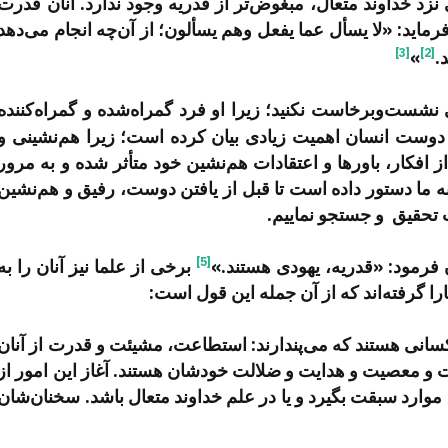
زد خداوند متعال، مبغوض‌تر از قدریه وجود ندارد. آنان قدرت
فرماید: «لا یسأل عما یفعل وهم یسألون؛ از آن‌چه انجام می‌دهد
[3]
[2]
.
»
 نشست‌وبرخاست نکنید؛ زیرا او فرد گمراه‌شده و گمراه‌کننده
وست انسان اهمیت زیادی بیان کرده است؛ زیرا هم‌نشینی و
افکار، باورها و اعتقادات هم‌نشین خود متأثر شده و به مرور
ه ما دستور داده است تا قبل از یافتن دوست، رفیق و هم‌نشین
تحقیق و جستجو نماییم.
[5]
رمود: «قدریه، یهودی هستند.»
برخی از علما نیز آنان را به
نصارا گرفته‌اند که از آن جمله این قول است:
سانی هستند که می‌پندارند: استطاعت، مشیئت و قدرت از آنان
 و معصیت و هدایت و ضلالت خودشان هستند. آغاز این امور از
موارد سبقت بگیرد و یا در علم خداوند متعال باشد. سخنان‌شان