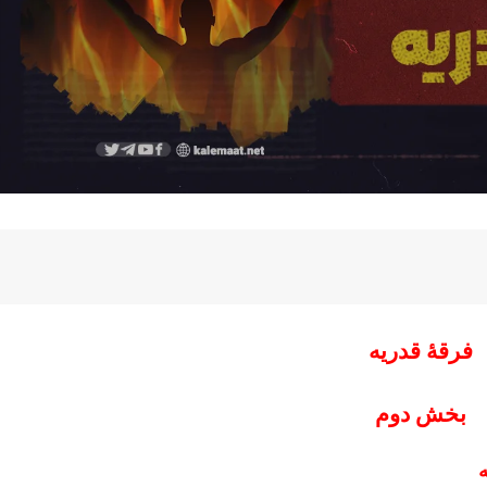
فرقۀ قدریه
بخش دوم