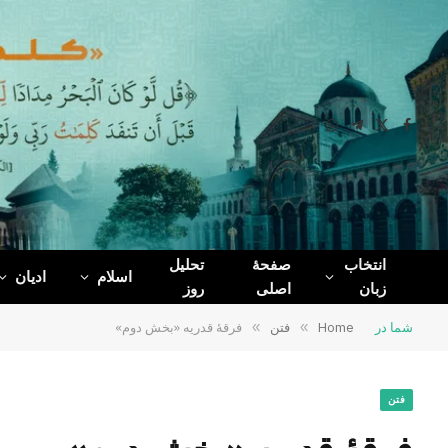
WhatsApp
Telegram
Facebook
X
(Twitter)
انتخاب
صفحۀ
تحلیل
اسلام
ادیان
زبان
اصلی
روز
شما در
Home
»
فتن
»
فرقۀ قدریه «بخش دوم»
فتن