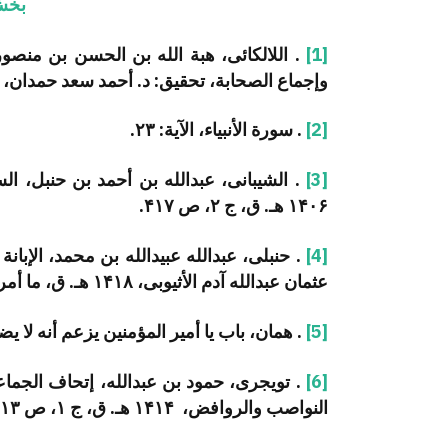
بخش
[1]
. اللالکائی، هبة الله بن الحسن بن منصو
وإجماع الصحابة، تحقیق: د. أحمد سعد حمدان، ۱۴۰۲ هـ. ق، ج ۴، ص ۶۳۳.
[2]
. سورة الأنبیاء، الآیة: ۲۳.
[3]
. الشیبانی، عبدالله بن أحمد بن حنبل، ال
۱۴۰۶ هـ. ق، ج ۲، ص ۴۱۷.
[4]
. حنبلی، عبدالله عبیدالله بن محمد، الإبان
عثمان عبدالله آدم الأثیوبی، ۱۴۱۸ هـ. ق، ما أمر الناس به من ترک البحث والتنقیر، ج ۲، ص ۳۱۹.
[5]
. همان، باب یا أمیر المؤمنین یزعم أنه لا یضل أحدا،
[6]
. تویجری، حمود بن عبدالله، إتحاف الجماع
النواصب والروافض، ۱۴۱۴ هـ. ق، ج ۱، ص ۳۱۳.