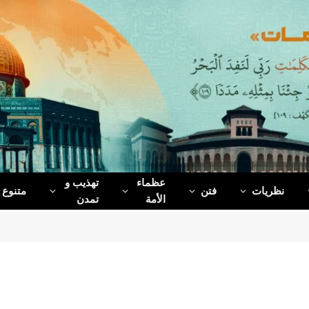
عظماء‌
تهذیب و
نظریات
فتن
متنوع
الأمة
تمدن