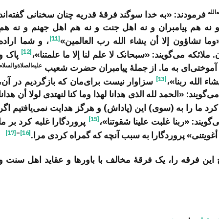
الله
فرمودند: «به خدا سوگند فرقۀ قدریه چنان سخنانی گفته‌اند
و نه هم پیامبران و نه اهل جنت و نه هم اهل جهنم و نه هم
[11]
وما تشاؤون إلا أن یشاء الله رب العالمین»
، و شما اراده
[12]
 ملائکه می‌گویند: «سبحانک لا علم لنا إلا ما علمتنا»،
پاک و
علیه‌الصلاة‌والسلام
ه آموختی‌ای به ما. از جملۀ پیامبران حضرت شعیب
[13]
شاء الله ربنا»،
سزاوار نیست برای‌مان که بازگردیم در آن،
گویند: «الحمد لله الذی هدانا لهذا وما کنا لنهتدی لولا أن هدانا
د ما را به (سوی) این (پاداش) و هرگز هدایت نمی‌یافتیم اگر
[15]
گویند: «ربنا غلبت علینا شقوتنا»،
پروردگارا غلبه کرد بر ما
[17]
–
[16]
أغویتنی» پروردگارا به سبب آنچه که گمراه کردی مرا.
این فرقه را، یک فرقۀ مخالف با باورها و عقاید اهل سنت و