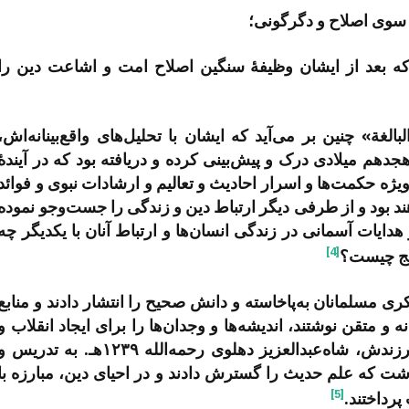
 سوی اصلاح و دگرگونی؛
ه بعد از ایشان وظیفۀ سنگین اصلاح امت و اشاعت دین را
الغة» چنین بر می‌­آید که ایشان با تحلیل‌­های واقع‌بینانه‌اش،
جدهم میلادی درک و پیش‌بینی کرده و دریافته بود که در آیندۀ
ه حکمت‌­ها و اسرار احادیث و تعالیم و ارشادات نبوی و فوائد
ند بود و از طرفی دیگر ارتباط دین و زندگی را جست‌وجو نموده
 هدایات آسمانی در زندگی انسان­‌ها و ارتباط آنان با یکدیگر چه
[4]
ایج چیست؟
ری مسلمانان به‌پاخاسته و دانش صحیح را انتشار دادند و منابع
و متقن نوشتند، اندیشه­‌ها و وجدان­‌ها را برای ایجاد انقلاب و
دولت اسلامی آماده کردند؛ پس از وی نیز فرزندش، شاه‌­عبدالعزیز دهلوی رحمه‌الله ۱۲۳۹هـ. به تدریس
اشت که علم حدیث را گسترش دادند و در احیای دین، مبارزه با
[5]
پرداختند.