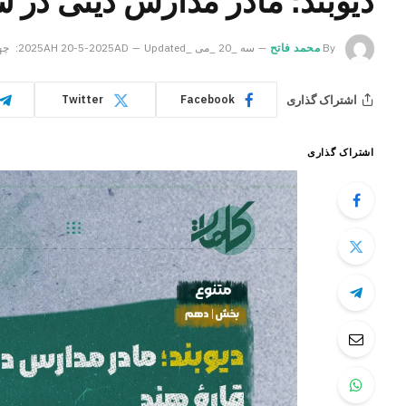
دیوبند؛ مادر مدارس دینی در 
By
محمد فاتح
سه _20 _می _2025AH 20-5-2025AD
Updated:
چهار _21 _
اشتراک گذاری
Twitter
Facebook
اشتراک گذاری