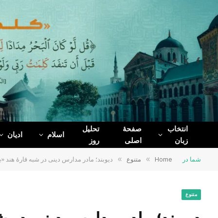
WhatsApp
Telegram
Facebook
X
(Twitter)
انتخاب
صفحۀ
تحلیل
اسلام
ادیان
زبان
اصلی
روز
شما در
Home
»
متنوع
»
دیوبند؛ مادر مدارس دینی در شبه قارۀ هند 
متنوع