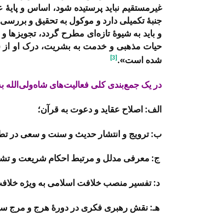
غیرمستقیم نباید پرستیده شود، اساس و پایۀ 
جنبۀ تکمیلی دارد و موکول به تحقیق و بررسی
و باید به شیوۀ تازه­‌ای مطرح گردد، تجویزها 
حیات مذهبی و خدمت به بشریت، درک او از س
[3]
شده است».
در یک جمع­‌بندی کلی فعالیت­‌های شاه­‌ولی‌­الل
الف: اصلاح عقاید و دعوت به قرآن؛
ب: ترویج و انتشار حدیث و سنت و سعی در تطب
ج: معرفی مدلل و مرتبط احکام شریعت و تشر
د: تفسیر منصب خلافت اسلامی به ویژه خلافت 
هـ: نقش رهبری فکری در دورۀ هرج و مرج سیا