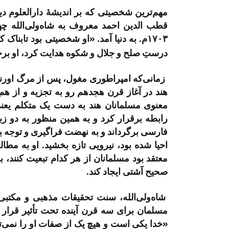
مهم‌­ترین شخصیتی که بر اندیشۀ دارالعلوم دیوب
۱۷۰۳م. به دنیا آمد. «او شخصیتی بود تابن
درستِ صلح و جلال و شکوه هدایت کرد، او برخو
هند در آغاز قرن هجدهم رو به تجزیه و از ه
معنوی مسلمانان هند به دست یک متکلم یعنی شا
رابطه برقرار کرد و به همین منظور به دو ز
فارسی برگرداند و به نهضت فراگیری و توجه 
احیا شده بود، نیرویی تازه بخشید. او به 
معتقد بود مسلمانان از هر کدام تبعیت کنند، ب
صحیح آشتی ایجاد کند.
شاه­‌ولی­‌الله، سنت تحقیقات مذهبی و مکتبی 
مسلمان برای سه قرن آینده تحت تأثیر قرار داد
«خدا یکی است و هیچ یک از صفات او را نمی­‌توا