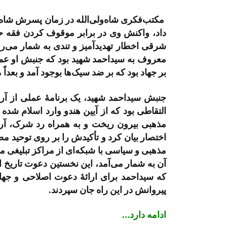
مکتب‌­فکری شاه­‌ولی­‌الله در زمان پسرش شاه‌
داد، واکنش وی در برابر موقوف کردن فقه ح
شرقی اخطار تهدید­آمیز و تندی به شمار می‌­
معروف به سیداحمد شهید بود که جنبش او عم
بر جهاد بود که بر ضد سیک‌­ها بوجود آمد و بعداً مت
جنبش سیداحمد شهید، یک برنامۀ عملی از آرای
التقاطی بود که از آیین هندو وارد اسلام شده ب
مذهبی بیرون ریخت و به همراه رد شرک، آرایی 
اختصار بیان کرد و تأکیدش را بر روی توحید 
مذهبی و سیاسی با شبکه­‌ای از مراکز تبلیغی 
آن به شمار می‌­آمد، این نخستین دعوت تاریخ 
که سیداحمد برای ارائۀ دعوت اصلاحی و جهاد
پیروانش در این راه جان سپردند.
ادامه دارد…