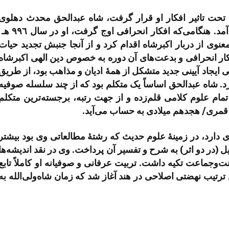
د تحت تاثیر افکار او قرار گرفت، شاه عبدالحق محدث دهلوی
رحمه‌الله بود. وی در سال ۹۵۸ هجری به دنیا آمد. هنگامی‌که افکار انحرافی اوج گرفت، او در س
معنوی از دربار اکبر­شاه اقدام کرد و از آنجا جنبش تجدید حیات
فکار انحرافی و بدعت­‌های آن دوره به خصوص دین الهی اکبرشاه
پی ایجاد آیینی جدید متشکل از همۀ ادیان و مذاهب بود، از طریق
د. شاه عبدالحق اساساً یک متکلم بود که از چند سلسله صوفیه
 تمام علوم کلامی قلم‌­زده و از جهت رتبه، برجسته‌­ترین متکلم
م قمری/ هجدهم میلادی به حساب می­‌آید.
ی دارد، در زمینۀ علوم حدیث که رشتۀ مطالعاتی وی بود بیشتر
 (در دو اثر) به شرح و تفسیر آن پرداخت. وی در نقد اندیشه‌­ها
­وجماعت تکیه داشت. تربیت عرفانی و صوفیانه او کاملاً تابع
تیب نهضتی اصلاحی در هند آغاز شد که زمان شاه‌­ولی­‌الله به