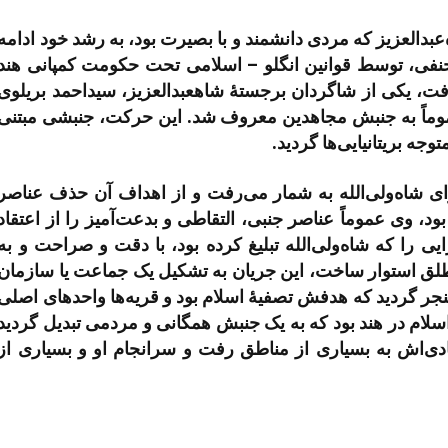
­عبدالعزیز که مردی دانشمند و با بصیرت بود، به رشد خود ادامه
نفی، توسط قوانین انگلو – اسلامی تحت حکومت کمپانی هند
رفت، یکی از شاگردان برجستۀ شاه­عبدالعزیز، سیداحمد بریلوی
وماً به جنبش مجاهدین معروف شد. این حرکت، جنبشی مبتنی
وجه بریتانیایی­‌ها گردید.
 شاه‌­ولی‌­الله به شمار می­‌رفت و از اهداف آن حذف عناصر
ود، وی عموماً عناصر جنبی، التقاطی و بدعت‌­آمیز را از اعتقاد
را که شاه‌­ولی­‌الله تبلیغ کرده بود، با دقت و صراحت و به
مطلق استوار ساخت، این جریان به تشکیل یک جماعت یا سازمان
منجر گردید که هدفش تصفیۀ اسلام بود و قریه‌ها واحدهای اصلی
اسلام در هند بود که به یک جنبش همگانی و مردمی تبدیل گردید
ی­‌اش به بسیاری از مناطق رفت و سرانجام او و بسیاری از