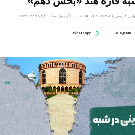
شبه قارۀ هند «بخش دهم»
می _2025AH 21-5-2025AD
بدون دیدگاه
6 Mins Read
WhatsApp
Telegram