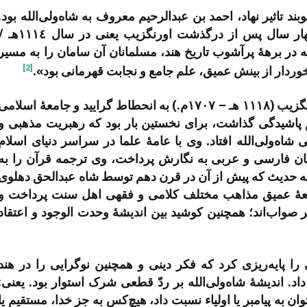
ند تاثیر نهاد، احمد بن عبدالرحیم معروف به شاه‌ولی‌الله بود.
قطب الدین احمد معروف به شاه­‌ولی‌­الله چهار سال پس از درگذشت اورنگ­زیب یعنی در سال ٤
اک که در برهۀ پرآشوب تاریخ هند، مسلمانان آن سامان را به مسیر
[2]
ردار از بینش عمیق، علم جامع و نجابت قهرمانی بود».
زمانی‌­که امپراطوری مغول، پس از مرگ اورنگ­زیب (۱۱۱۸ هـ – ۱۷۰۷م.) به انحطاط گرایید و جامعۀ اسلامی
م پاشیدگی گذاشت، برای نخستین بار بود که رهبریت مذهبی و
ه‌­ولی‌­الله افتاد. وی با عامۀ علما در سراسر دنیای اسلام
بان فارسی و عربی به نگارش پرداخت، وی ترجمه قرآن را به
به حدیث که پیش از آن در قرن دهم توسط شاه عبدالحق دهلوی
مطالعۀ عمیق مذاهب مختلف کلامی و فقهی اهل سنت پرداخت و
ر صواب‌­اند؛ همچنین کوشید بین اندیشۀ وحدت الوجود و اعتقاد
را پایه­‌ریزی کرد که فکر دینی و همچنین نوگرایی را در هند
. اندیشۀ شاه‌­ولی‌­الله بر ردّ قطعی شرک استوار بود. یعنی:
ن به پیامبر یا اولیاء نسبت داد، هیچ‌­کس به جز خدا، مستقیم یا