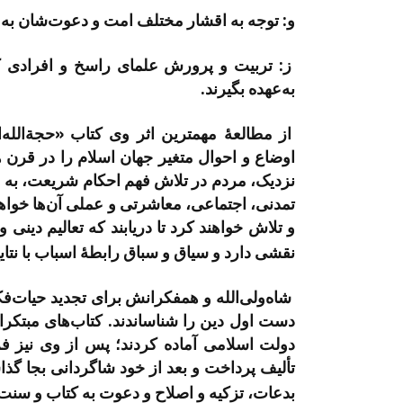
و: توجه به اقشار مختلف امت و دعوت‌شان به
ز: تربیت و پرورش علمای راسخ و افرادی ک
به‌عهده بگیرند.
از مطالعۀ مهم­ترین اثر وی کتاب «حجة­الله­‌الب
اوضاع و احوال متغیر جهان اسلام را در قرن ه
نزدیک، مردم در تلاش فهم احکام شریعت، به ویژ
تمدنی، اجتماعی، معاشرتی و عملی آن­‌ها خواه
و تلاش خواهند کرد تا دریابند که تعالیم دینی و
نقشی دارد و سیاق و سباق رابطۀ اسباب با نت
شاه‌ولی‌الله و همفکرانش برای تجدید حیات­‌فک
دست اول دین را شناساندند. کتاب‌­های مبتکرانه 
تألیف پرداخت و بعد از خود شاگردانی بجا گذ
بدعات، تزکیه و اصلاح و دعوت به کتاب و سنت 