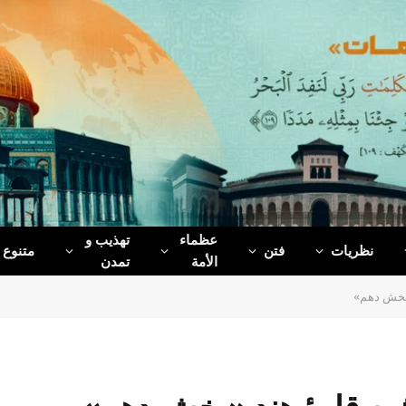
عظماء‌
تهذیب و
نظریات
فتن
متنوع
الأمة
تمدن
«بخش دهم»