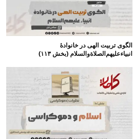
الگوی تربیت الهی در خانوادۀ
انبیاءعلیهم‌الصلاةو‌السلام (بخش ۱۱۳)