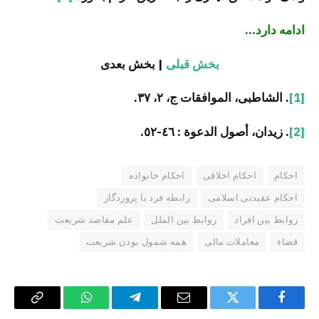
ادامه دارد…
بخش قبلی
| بخش بعدی
[1]
. الشاطبی، الموافقات ج، ۲، ۳۷.
[2]
. زیدان، أصول الدعوة : ٤٦-٥٢.
احکام
احکام اخلاقی
احکام خانواده
احکام عقیدتی اسلامی
رابطه فرد با پروردگار
روابط بین افراد
روابط بین الملل
علم مقاصد شریعت
قضاء
معاملات مالی
همه شمول بودن شریعت
Copy
WhatsApp
Telegram
Email
Twitter
Facebook