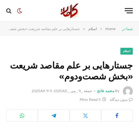
شما در
Home
»
اسلام
»
جستارهایی بر علم مقاصد شریعت «بخش شصت‌ودوم»
اسلام
جستارهایی بر علم مقاصد شریعت
«بخش شصت‌ودوم»
By
محمد فاتح
جمعه _9 _می _2025AH 9-5-2025AD
بدون دیدگاه
5 Mins Read