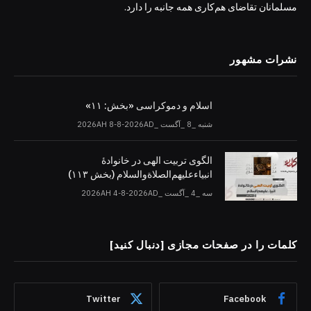
مسلمانان تقاضای هم‌کاری همه جانبه را دارد.
نشرات مشهور
اسلام و دموکراسی «بخش: ۱۱»
شنبه _8 _آگست _2026AH 8-8-2026AD
الگوی تربیت الهی در خانوادۀ
انبیاءعلیهم‌الصلاةو‌السلام (بخش ۱۱۳)
سه _4 _آگست _2026AH 4-8-2026AD
کلمات را در صفحات مجازی [دنبال کنید]
Twitter
Facebook