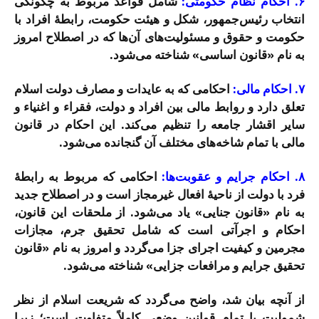
۶. احکام نظام حکومتی:
شامل قواعد مربوط به چگونگی
انتخاب رئیس‌جمهور، شکل و هیئت حکومت، رابطۀ افراد با
حکومت و حقوق و مسئولیت‌های آن‌ها که در اصطلاح امروز
به نام «قانون اساسی» شناخته می‌شود.
۷. احکام مالی:
احکامی که به عایدات و مصارف دولت اسلام
تعلق دارد و روابط مالی بین افراد و دولت، فقراء و اغنیاء و
سایر اقشار جامعه را تنظیم می‌کند. این احکام در قانون
مالی با تمام شاخه‌های مختلف آن گنجانده می‌شود.
۸. احکام جرایم و عقوبت‌ها:
احکامی که مربوط به رابطۀ
فرد با دولت از ناحیۀ افعال غیرمجاز است و در اصطلاح جدید
به نام «قانون جنایی» یاد می‌شود. از ملحقات این قانون،
احکام و اجرآتی است که شامل تحقیق جرم، مجازات
مجرمین و کیفیت اجرای جزا می‌گردد و امروز به نام «قانون
تحقیق جرایم و مرافعات جزایی» شناخته می‌شود.
از آنچه بیان شد، واضح می‌گردد که شریعت اسلام از نظر
شمولیت با تمام قوانین وضعی کاملاً متفاوت است؛ زیرا