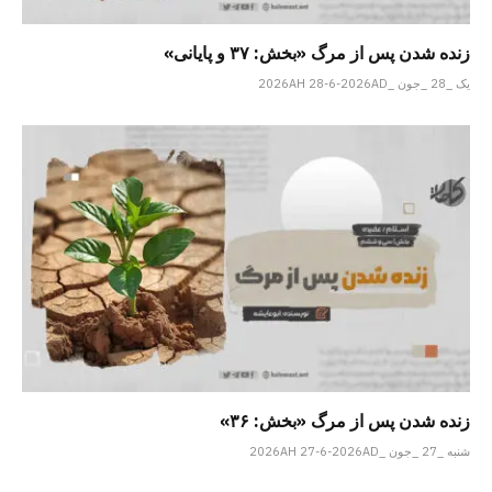
زنده شدن پس از مرگ «بخش: ۳۷ و پایانی»
یک _28 _جون _2026AH 28-6-2026AD
زنده شدن پس از مرگ «بخش: ۳۶»
شنبه _27 _جون _2026AH 27-6-2026AD