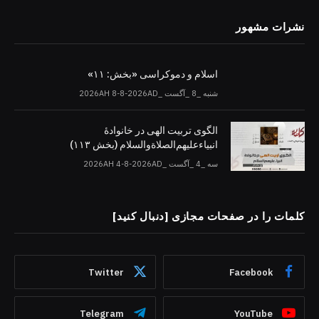
نشرات مشهور
اسلام و دموکراسی «بخش: ۱۱»
شنبه _8 _آگست _2026AH 8-8-2026AD
الگوی تربیت الهی در خانوادۀ
انبیاءعلیهم‌الصلاةو‌السلام (بخش ۱۱۳)
سه _4 _آگست _2026AH 4-8-2026AD
کلمات را در صفحات مجازی [دنبال کنید]
Twitter
Facebook
Telegram
YouTube