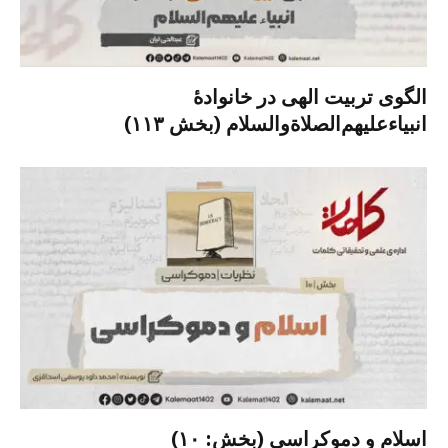
الگوی تربیت الهی در خانوادۀ
انبیاءعلیهم‌الصلاةو‌السلام (بخش ۱۱۳)
اسلام و دموکراسی (بخش: ۱۰)