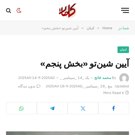
شما در
Home
»
ادیان
»
آیین شین‌تو «بخش پنجم»
ادیان
آیین شین‌تو «بخش پنجم»
By
محمد فاتح
یک _14 _سپتامبر _2025AH 14-9-2025AD
Updated:
پنج _18 _سپتامبر _2025AH 18-9-2025AD
بدون دیدگاه
6 Mins Read