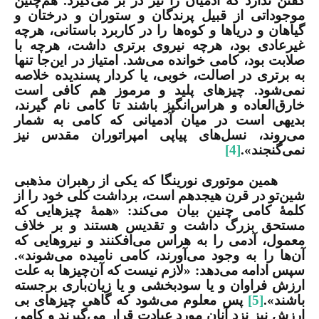
گفتن ندارد که آدمیان را نیز در بر می‌گیرد. هم‌چنین
موجوداتی از قبیل پرندگان و ستوران و درختان و
گیاهان و دریاها و کوه‌ها را در کاربرد باستانی، هرچه
غیرعادی بود، هرچه نیروی برتری داشت، هرچه با
صلابت بود، کامی خوانده می‌شد. امتیاز در این‌جا تنها
به برتری در اصالت، خوبی، یا کردار پسندیده خلاصه
نمی‌شود. چیزهای پلید و مرموز هم کافی است
خارق‌العاده و هراس‌انگیز باشند تا کامی نام گیرند،
بدیهی است در میان آدمیانی که کامی به شمار
می‌روند، نسل‌های پیاپی امپراتوران مقدس نیز
نمی‌گنجند».
[4]
همین موتوری نورینگا که یکی از رهبران مذهبی
شین‌تو در قرن هیجدهم است، برداشت کلی خود را از
کلمۀ کامی چنین بیان می‌کند: «همۀ چیزهایی که
مستحق بزرگ داشت و تقدیس هستند و بر خلاف
معمول، آدمی را به هراس می‌افکنند و نیروهایی که
آن‌ها را به وجود می‌آورند، کامی نامیده می‌شوند».
سپس ادامه می‌دهد: «لازم نیست که آن‌چیزها به علت
ارزش فراوان و یا سودبخشی و یا زیان‌باری برجسته
باشند».
[5]
پس معلوم می‌شود که گاهی چیزهای بی
ارزش نیز نزد آنان مورد عبادت قرار می‌گیرند و کامی