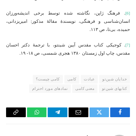
. فرهنگ ژاپن، نگاشته شده توسط برخی اندیشه‌ورزان
[6]
انسان‌شناسی و فرهنگی، نویسندۀ مقالۀ مذکور: امیریزدانی،
حمیده، بی‌تا، ص ۱۱۳.
. کوجیکی کتاب مقدس آیین شینتو، با ترجمۀ دکتر احسان
[7]
مقدس، چاپ اول زمستان ۱۳۸۰ هجری شمسی، ص ۱۸- ۱۹.
خدایان شین‌تو
عبادت
کامی
کامی چیست؟
کتابهای شین‌تو
معنی کامی
نمادهای مورد احترام
Copy
WhatsApp
Telegram
Email
Twitter
Facebook
Link