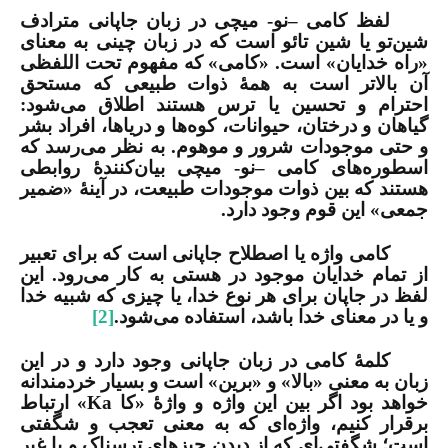
لفظ کامی –نو- میچی در زبان جاپانی مترادف
شین‌تو یا شین تائو است که در زبان چینی به معنای
«راه خدایان» است. «کامی» که مفهوم تحت اللفظی
آن بالاتر است به همۀ ذوات طبیعی که مستحق
احترام و تحسین یا ترس هستند اطلاق می‌شود:
گیاهان و درختان، حیوانات، کوه‌ها و دریاها، افراد بشر
و حتی موجودات شرور و موهوم. به نظر می‌رسد که
اسطوره‌های کامی –نو- میچی بیان‌کنندۀ روابطی
هستند که بین ذوات موجودات طبیعت، در آینۀ «ضمیر
جمعی» این قوم وجود دارد.
کامی واژه یا اصطلاح جاپانی است که برای تعبیر
از تمام خدایان موجود در هستی به کار می‌رود. این
لفظ در جاپان برای هر نوع خدا، یا چیزی که شبیه خدا
و یا در معنای خدا باشد، استفاده می‌شود.
[2]
کلمۀ کامی در زبان جاپانی وجود دارد و در این
زبان به معنی «بالا» و «برین» است و بسیار خردمندانه
خواهد بود اگر بین این واژه و واژۀ «کا
Ka
» ارتباط
برقرار کنیم، واژه‌ای که به معنی تعجب و شگفتی
است؛ شگفتی‌ای که از دیدن چیزهای ترسناک و یا غیر