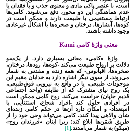
است، با عنصر پاکی مادی و معنوی جذب و با فقدان یا
عدم هماهنگی این دو محور، دفع می‌شوند. کامی‌ها
ارتباط مستقیمی با طبیعت دارند و ممکن است در
کوه‌ها، آبشارها، درختان و صخره‌ها با اشکال غیرعادی
وجود داشته باشند.
معنی واژۀ کامی‌
Kami
واژۀ «کامی» معانی بسیاری دارد. از یک‌سو
دلالت بر ارواح طبیعت می‌کند -کوه‌ها، رودها، درختان،
صخره‌ها، اقیانوس- که همه زنده و مقدس به شمار
می‌روند. از سوی دیگر اشاره دارد به خدایان مقیم این
موجودات طبیعی، یا در واقع به نیرویی فوق‌طبیعی،
یک روح نیای مشترک که از طایفه (واحد اجتماعی
قدیم جاپان) حراست می‌کند. روح کامی ممکن است
در افرادی حلول کند -افراد شجاع، استثنایی، با
استعداد- و امکان دارد آن‌ها در حکم کامی زنده‌ای
شأن والاهی پیدا کنند. کامی می‌تواند وحی خود را از
طریق شَمَن‌ها ابلاغ کند؛ زیرا اینان «فرزندان روح»
(میکو) به شمار می‌آمدند.
[1]