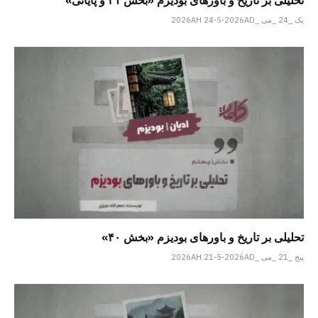
یک _24 _می _2026AH 24-5-2026AD
تحلیلی بر تاریخ و باورهای بودیزم «بخش ۴۰»
پنج _21 _می _2026AH 21-5-2026AD