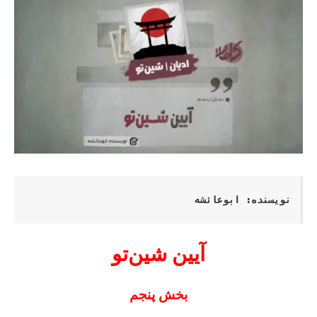
نویسنده
: 
ابوعائشه
آیین شین‌تو
بخش پنجم