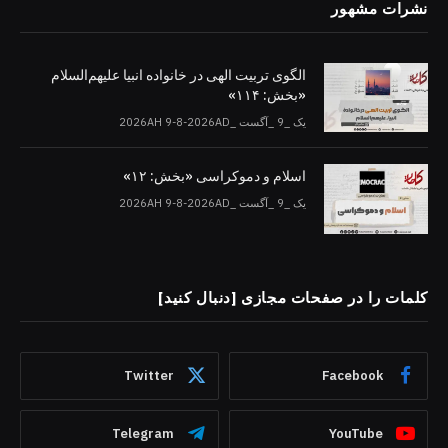
نشرات مشهور
الگوی تربیت الهی در خانواده انبیا‌‌ علیهم‌السلام
«بخش: ۱۱۴»
یک _9 _آگست _2026AH 9-8-2026AD
اسلام و دموکراسی «بخش: ۱۲»
یک _9 _آگست _2026AH 9-8-2026AD
کلمات را در صفحات مجازی [دنبال کنید]
Twitter
Facebook
Telegram
YouTube