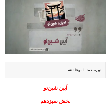
نویسنده: ابوعائشه
آیین شین‌تو
بخش سیزدهم