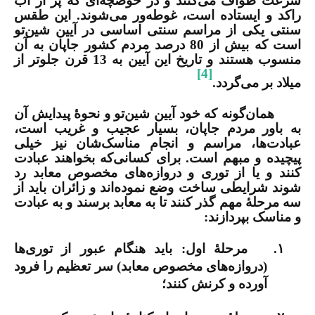
سرعت طواف می‌کنند و در حوضچه‌ای که پر از آب
راکد و ایستاده است، غوطه‌ور می‌شوند. این طقس
سنتی یکی از مراسم سنتی اساسی در آیین شین
تو
است که بیش از 80 درصد مردم کشور جاپان به آن
منسوب هستند و تاریخ این آیین به 13 قرن جلوتر از
[4]
میلاد بر می‌گردد.
همان‌گونه که خود آیین شین‌تو و نحوۀ پیدایش آن
به باور مردم جاپان، بسیار عجیب و غریب است،
عبادت‌ها، مراسم و انجام مناسک‌شان نیز خیلی
پیچیده و مبهم است. برای کسانی‌که بخواهند عبادت
کنند و یا از توری و دروازه‌های مخصوص معابد رد
شوند شرایطی ساخت وضع نموده‌اند و زائران باید از
سه مرحلۀ مهم گذر کنند تا به معابد برسند و به عبادت
و مناسک بپردازند:
۱.
مرحلۀ اول: باید هنگام عبور از توری‌ها
(دروازه‌های مخصوص معابد) سر تعظیم را فرود
آورده و کرنش کنند؛