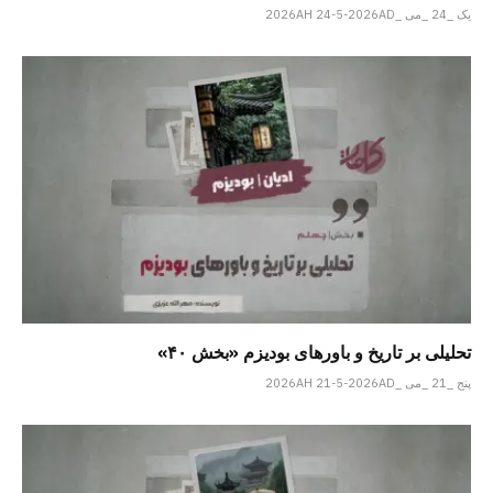
یک _24 _می _2026AH 24-5-2026AD
تحلیلی بر تاریخ و باورهای بودیزم «بخش ۴۰»
پنج _21 _می _2026AH 21-5-2026AD