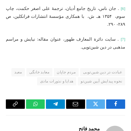
. جان ناس، تاریخ جامع أدیان، ترجمۀ علی اصغر حکمت، چاپ
[6]
سوم، ۱۳۵۴ هـ. ش، با همکاری مؤسسۀ انتشارات فرانکلین، ص
۲۸۹- ۲۹۰.
. سایت دائرة المعارف طهور، عنوان مقاله: نیایش و مراسم
[7]
مذهبی در دین شین‌تویی.
عبادت در دین شین‌تویی
مردم جاپان
معابد خانگی
معبد
نحوه پیدایش آیین شین‌تو
هدایا و نذورات مادی
Copy
WhatsApp
Telegram
Email
Twitter
Facebook
Link
محمد فاتح