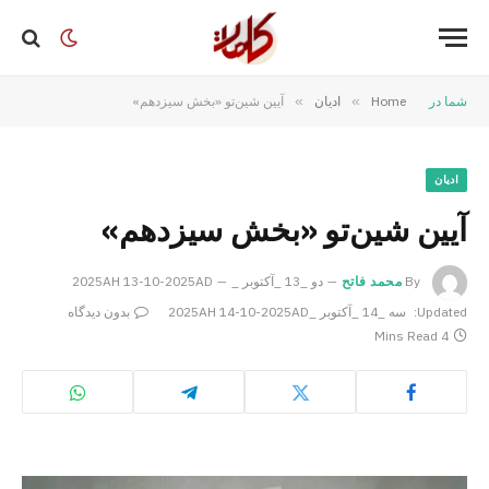
شما در
Home
»
ادیان
»
آیین شین‌تو «بخش سیزدهم»
ادیان
آیین شین‌تو «بخش سیزدهم»
By
محمد فاتح
دو _13 _آکتوبر _2025AH 13-10-2025AD
Updated:
سه _14 _آکتوبر _2025AH 14-10-2025AD
بدون دیدگاه
4 Mins Read