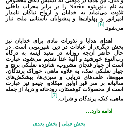
و کتان. این هدایا در موقتی که کشیش دعای مخصوص
به نام «نوریتو»
Norito
را در برابر محراب داخلی
تلاوت می‌نماید به خدایان و ارواح نیاکان نامدار
امپراتور و پهلوان‌ها و پیشوایان باستانی ملت نیاز
[6]
می‌شود.
اهدای هدایا و نذورات مادی برای خدایان نیز
بخش دیگری از عبادات در دین شین‌تویی است. در
حال حاضر آن‌چه روزانه در معبد ایسه به درگاه
رب‌النوع خورشید و الهۀ غذا تقدیم می‌شود، عبارت
است از چهار فنجان مشروب، شانزده نعلبکی برنج و
چهار نعلبکی نمک، به علاوه ماهی، خوراک پرندگان،
میوه‌ها، علف‌های دریایی و سبزی‌ها، پیشکش‌های
سالیانه بر سر قبر اولین میکادو، جیمو نیز عبارت
است از محصولات کوهستان، رودخانه و دریا، از جمله
[7]
ماهی، کیک، پرندگان و شراب.
ادامه دارد…
بخش قبلی
|
بخش بعدی