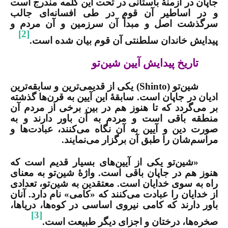
جاپان در ازمنۀ باستانی در تحت این کلمه مندرج است
و در اساطیر آن قوم در طی افسانه‌ای جالب
سرگذشت اصل و مبدأ آن سرزمین و آن مردم و
[2]
پیدایش خاندان سلطنتی آن قوم بیان شده است.
تاریخ پیدایش آیین شین‌تو
شین‌تو (
Shinto
) یکی از قدیمی‌ترین و سابقه‌ترین
ادیان در جاپان است. سابقۀ این آیین به قرن‌ها گذشته
بر می‌گردد که تا هنوز هم در بین برخی از مردم آن
منطقه باقی است و مردم به آن باور دارند و به
صورت دین و آیین به آن نگاه می‌کنند، عبادت‌ها و
مراسم‌شان را طبق آن برگزار می‌نمایند.
«شین‌تو یکی از آیین‌های بسیار قدیم است که
هنوز هم در جاپان باقی است. واژۀ شین‌تو به معنای
راه به سوی خدایان است. معتقدین به شین‌تو، تعدادی
از خدایان را عبادت می‌کنند که «کامی» نام دارد. آنان
باور دارند که کامی نیروی اساسی در کوه‌ها، دریاها،
[3]
صخره‌ها، درختان و اجزای دیگر طبیعت است.