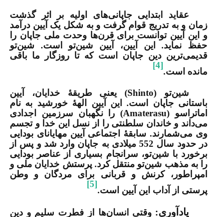
عقاید ابتدایی جاپانی‌های اولیه بر اثر گذشت
زمان و به تدریج قوام گرفت و به شکل یک آیین درآمد
و این آیین توانست برای قرن‌ها وحدت ملی جاپان را
حفظ نماید. این آیین، آیین شین‌تو است. شین‌تو
قدیمی‌ترین دین جاپان است که تا روزگار ما باقی
[4]
مانده است.
شین‌تو (
Shinto
) یعنی طریقۀ خدایان، آیین
باستانی جاپان است. این آیین الهۀ خورشید به نام
اماتراسو
(Amaterasu)
را نگهبان سرزمین اجدادی
می‌داند و خاندان سلطنتی را از نسل این خدا و تجسم
وی می‌شمارند. سابقۀ اجتماعی آیین مهایانای بودایی
در حدود سال 552 میلادی به جاپان وارد شد و پس از
برخورد با شین‌تو، سرانجام بسیاری از عناصر بودایی
را به مذهب شین‌تو منتقل کرد. پرستش خدایان ملی و
امپراطور، کرنش و قربانی برای مردگان و وطن
[5]
پرستی از آداب این آیین است.
یادآوری
:
وقتی انسان‌ها از فطرت سلیم و دین