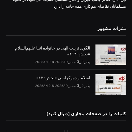
مسلمانان تقاضای هم‌کاری همه جانبه را دارد.
نشرات مشهور
الگوی تربیت الهی در خانواده انبیا‌‌ علیهم‌السلام
«بخش: ۱۱۴»
یک _9 _آگست _2026AH 9-8-2026AD
اسلام و دموکراسی «بخش: ۱۲»
یک _9 _آگست _2026AH 9-8-2026AD
کلمات را در صفحات مجازی [دنبال کنید]