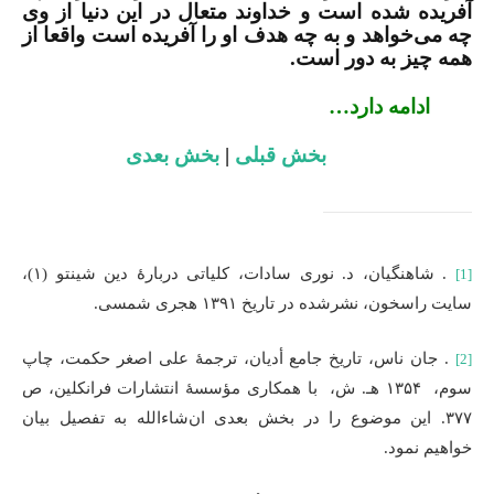
آفریده شده است و خداوند متعال در این دنیا از وی
چه می‌خواهد و به چه هدف او را آفریده ‌است واقعا از
همه چیز به دور است.
ادامه دارد…
بخش قبلی
|
بخش بعدی
. شاهنگیان، د. نوری سادات، کلیاتی دربارۀ دین شینتو (۱)،
[1]
سایت راسخون، نشرشده در تاریخ ۱۳۹۱ هجری شمسی.
. جان ناس، تاریخ جامع أدیان، ترجمۀ علی اصغر حکمت، چاپ
[2]
سوم، ۱۳۵۴ هـ. ش، با همکاری مؤسسۀ انتشارات فرانکلین، ص
۳۷۷. این موضوع را در بخش بعدی ان‌شاء‌الله به تفصیل بیان
خواهیم نمود.