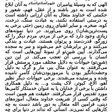
علیهم‌الصلاةوالسلام
الهی که به وسیلۀ پیامبران
به آنان ابلاغ
شده است به دور باشند و از عقل، فهم، شعور و
حکمتی که خداوند متعال به آنان ارزانی داشته است
به درستی استفاده نکنند، به عبادت سنگ، درخت،
کوه، صخره، و سایر اشیای روی زمین (حتی برخی به
پست‌ترین‌شان!) روی می‌آورند. در دنیا نمونه‌های
زیادی وجود دارد که برخی از مردم، مردم دیگر را که
زورگو، قدرت‌مند و پرتوان هستند، عبادت و بندگی
می‌کنند و در برابرشان خم می‌شوند و سر به سجده
می‌گذارند. آیین شین‌تو از نمونۀ‌ آیین‌هایی است که
انسان با بررسی آن تعجب می‌‌کند. در این دین
(شین‌تو) حیوانات به دلایل مختلف مورد پرستش قرار
می‌گرفتند. به عنوان مثال ببر، مار و گرگ به دلیل
وحشت‌انگیز بودن یا مرموزبودن‌شان کامی نامیده
شده و پرستیده می‌شدند. برخی حیوانات دیگر نظیر
آهو، الاغ، کبوتر، لاک پشت و… به دلیل همکاری
داشتن با برخی از خدایان یا به عنوان خدمتکار کامی‌ها
مورد تقدیس قرار می‌گرفتند. حقیقت هم همین است
که وقتی کسی از شریعت خداوند متعال، آموزه‌های
دینی، فرامین الله متعال به دور باشد دست به چه
کارهایی که نمی‌زند. انسانی که نداند در دنیا برای چه