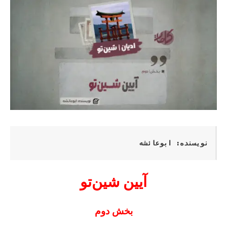
نویسنده
: 
ابوعائشه
آیین شین‌تو
بخش دوم