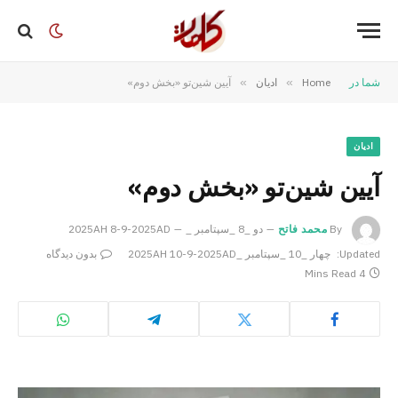
شما در
Home
»
ادیان
»
آیین شین‌تو «بخش دوم»
ادیان
آیین شین‌تو «بخش دوم»
By
محمد فاتح
دو _8 _سپتامبر _2025AH 8-9-2025AD
Updated:
چهار _10 _سپتامبر _2025AH 10-9-2025AD
بدون دیدگاه
4 Mins Read