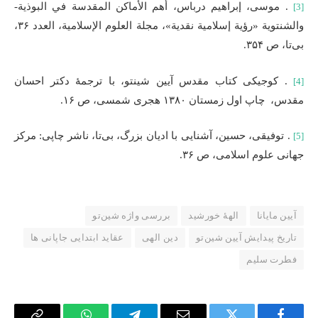
. موسی، إبراهیم درباس، أهم الأماکن المقدسة في البوذیة-
[3]
والشنتویة «رؤیة إسلامیة نقدیة»، مجلة العلوم الإسلامیة، العدد ۳۶،
بی‌تا، ص ۳۵۴.
. کوجیکی کتاب مقدس آیین شینتو، با ترجمۀ دکتر احسان
[4]
مقدس، چاپ اول زمستان ۱۳۸۰ هجری شمسی، ص ۱۶.
. توفیقی، حسین، آشنایی با ادیان بزرگ، بی‌تا، ناشر چاپی: مرکز
[5]
جهانی علوم اسلامی، ص ۳۶.
آیین مایانا
الههٔ خورشید
بررسی واژه شین‌تو
تاریخ پیدایش آیین شین‌تو
دین الهی
عقاید ابتدایی جاپانی ها
فطرت سلیم