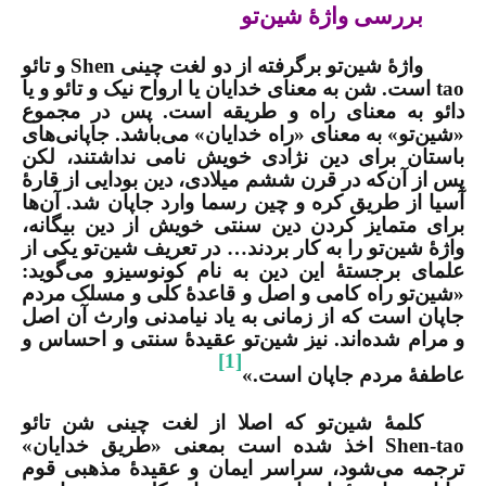
بررسی واژۀ شین‌تو
واژۀ شین‌تو برگرفته از دو لغت چینی
Shen
و تائو
tao
است. شن به معنای خدایان یا ارواح نیک و تائو و یا
دائو به معنای راه و طریقه است. پس در مجموع
«شین‌تو» به معنای «راه خدایان» می‌باشد. جاپانی‌های
باستان برای دین نژادی خویش نامی نداشتند، لکن
پس از آن‌که در قرن ششم میلادی، دین بودایی از قارۀ
آسیا از طریق کره و چین رسما وارد جاپان شد. آن‌ها
برای متمایز کردن دین سنتی خویش از دین بیگانه،
واژۀ شین‌تو را به کار بردند… در تعریف شین‌تو یکی از
علمای برجستۀ این دین به نام کونوسیزو می‌گوید:
«شین‌تو راه کامی و اصل و قاعدۀ کلی و مسلک مردم
جاپان است که از زمانی به یاد نیامدنی وارث آن اصل
و مرام شده‌اند. نیز شین‌تو عقیدۀ سنتی و احساس و
[1]
عاطفۀ مردم جاپان است.»
کلمۀ شین‌تو که اصلا از لغت چینی شن تائو
Shen-tao
اخذ شده است بمعنی «طریق خدایان»
ترجمه می‌شود، سراسر ایمان و عقیدۀ مذهبی قوم