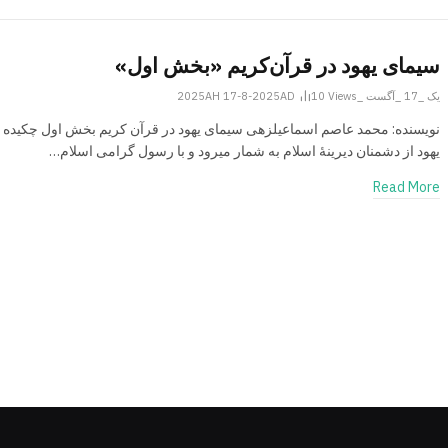
سیمای یهود در قرآن‌کریم «بخش اول»
یک _17 _آگست _2025AH 17-8-2025AD
Views
10
نویسنده: محمد عاصم اسماعیل­زهی سیمای یهود در قرآن کریم بخش اول چکیده 
یهود از دشمنان دیرینۀ اسلام به شمار می­رود و با رسول گرامی اسلام…
Read More