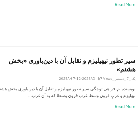
Read More
سیر تطور نیهیلیزم و تقابل آن با دین‌باوری «بخش
هشتم»
یک _7 _دسمبر _2025AH 7-12-2025AD
Views
7
نویسنده: م. فراهی توجگی سیر تطور نیهیلیزم و تقابل آن با دین‌باوری بخش هشت
نیهلیزم و غربِ قرون وسطا غرب قرون وسطا که به آن غرب…
Read More