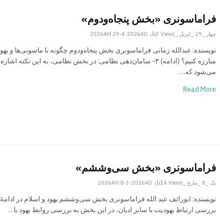
فراماسونری «بخش پنجاه‌ودوم»
چهار _29 _اپریل _2026AH 29-4-2026AD
Views
3
نویسنده: عبدالله زمانی فراماسونری بخش پنجاه‌ودوم چگونه با ماسونی‌ها و یهود
مبارزه کنیم؟ (ادامه) ۳- سامان‌دهی نظامی: در بخش نظامی، به این نکته اشاره
می‌شود که…
Read More
فراماسونری «بخش سی‌وششم»
یک _8 _مارچ _2026AH 8-3-2026AD
Views
14
نویسنده: ابورائف عبد الله فراماسونری بخش سی‌وششم یهود و اسلام در ادامۀ
بررسی ارتباط یهودیت با سایر ادیان، در این بخش به بررسی روابط یهود با…