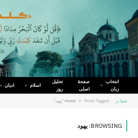
WhatsApp
Telegram
Facebook
X
(Twitter)
انتخاب
صفحۀ
تحلیل
اسلام
ادیان
زبان
اصلی
روز
شما در
Posts Tagged "یهود"
»
Home
BROWSING:
یهود