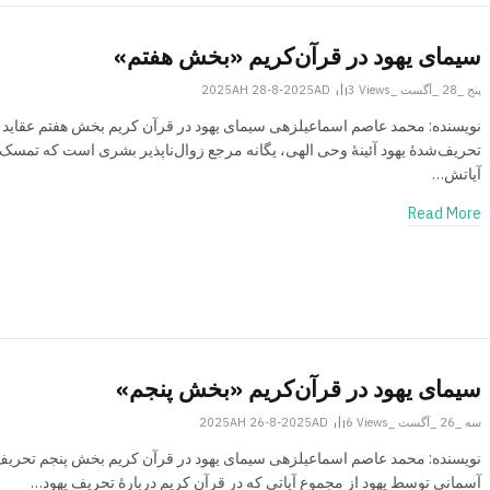
سیمای یهود در قرآن‌کریم «بخش هفتم»
پنج _28 _آگست _2025AH 28-8-2025AD
Views
3
نویسنده: محمد عاصم اسماعیل­زهی سیمای یهود در قرآن کریم بخش هفتم عقايد
تحريف‌شدۀ يهود آئینۀ وحى الهى، یگانه مرجع زوال‌ناپذیر بشرى است که تمسک 
آیاتش…
Read More
سیمای یهود در قرآن‌کریم «بخش پنجم»
سه _26 _آگست _2025AH 26-8-2025AD
Views
6
نویسنده: محمد عاصم اسماعیلزهی سیمای یهود در قرآن کریم بخش پنجم تحری
آسمانى توسط یهود از مجموع آیاتى که در قرآن کریم دربارۀ تحریف یهود…