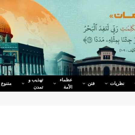
عظماء‌
تهذیب و
نظریات
فتن
متنوع
الأمة
تمدن