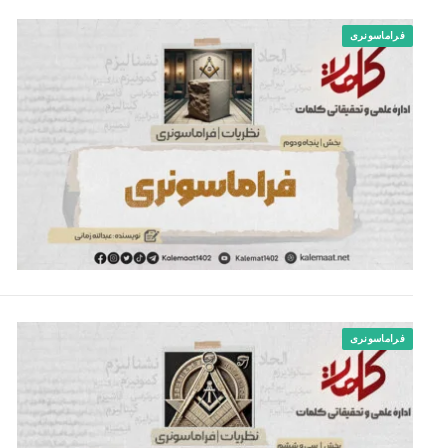
فراماسونری
فراماسونری