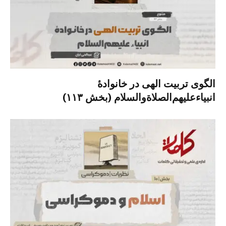
الگوی تربیت الهی در خانوادۀ
انبیاءعلیهم‌الصلاةو‌السلام (بخش ۱۱۳)