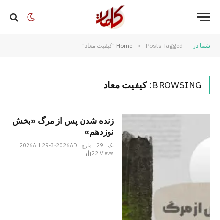
شما در
Posts Tagged "کیفیت معاد"
»
Home
BROWSING:
کیفیت معاد
زنده شدن پس از مرگ «بخش
نوزدهم»
یک _29 _مارچ _2026AH 29-3-2026AD
22
Views