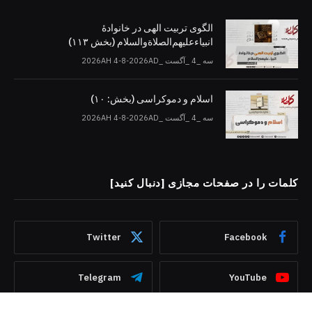
الگوی تربیت الهی در خانوادۀ
انبیاءعلیهم‌الصلاةو‌السلام (بخش ۱۱۳)
سه _4 _آگست _2026AH 4-8-2026AD
اسلام و دموکراسی (بخش: ۱۰)
سه _4 _آگست _2026AH 4-8-2026AD
کلمات را در صفحات مجازی [دنبال کنید]
Twitter
Facebook
Telegram
YouTube