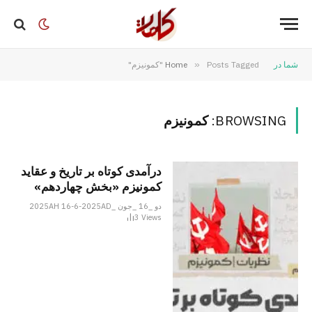
شما در
Posts Tagged "کمونیزم"
»
Home
BROWSING:
کمونیزم
درآمدی کوتاه بر تاریخ و عقاید
کمونیزم «بخش چهاردهم»
دو _16 _جون _2025AH 16-6-2025AD
3
Views