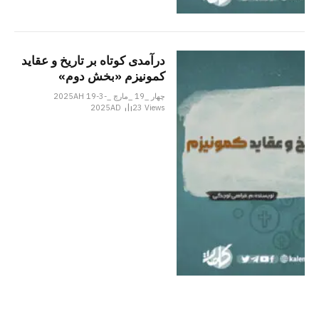
درآمدی کوتاه بر تاریخ و عقاید
کمونیزم «بخش دوم»
چهار _19 _مارچ _2025AH 19-3-
2025AD
23
Views