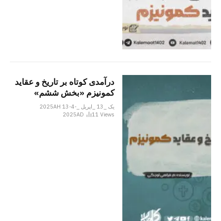
درآمدی کوتاه بر تاریخ و عقاید
کمونیزم «بخش ششم»
یک _13 _اپریل _2025AH 13-4-
2025AD
11
Views