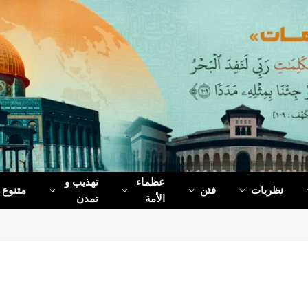
عظماء‌
تهذیب و
نظریات
فتن
متنوع
الأمة
تمدن