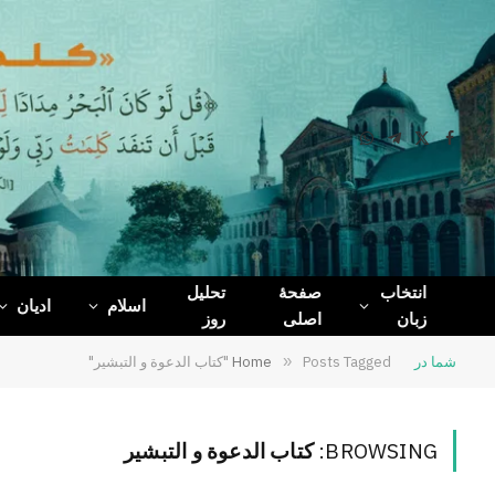
WhatsApp
Telegram
Facebook
X
(Twitter)
انتخاب
صفحۀ
تحلیل
اسلام
ادیان
زبان
اصلی
روز
شما در
Posts Tagged "کتاب الدعوة و التبشیر"
»
Home
BROWSING:
کتاب الدعوة و التبشیر