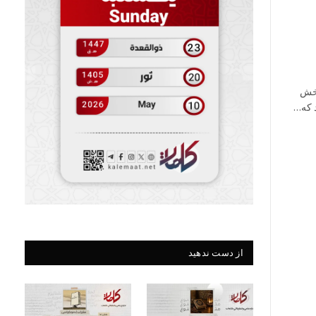
بخش
د که…
از دست ندهید