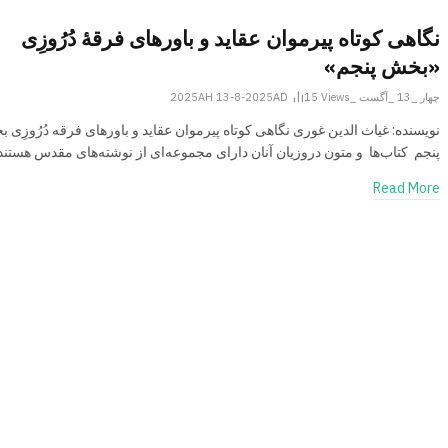
نگاهی کوتاه پیرموان عقاید و باورهای فرقهٔ دُرُوزِی
«بخش پنجم»
چهار _13 _آگست _2025AH 13-8-2025AD
Views
15
نویسنده: غیاث الدین غوری نگاهی کوتاه پیرموان عقاید و باورهای فرقه دُرُوزِی 
پنجم کتاب‌ها و متون دروزیان آنان دارای مجموعه‌ای از نوشته‌های مقدس هستن
Read More