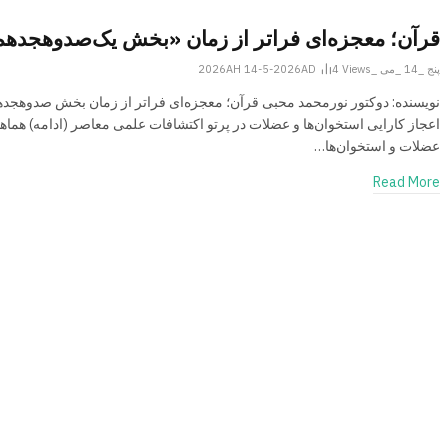
قرآن؛ معجزه‌ای فراتر از زمان «بخش یک‌صدوهجدهم
پنج _14 _می _2026AH 14-5-2026AD
Views
4
نویسنده: دوکتور نورمحمد محبی قرآن؛ معجزه‌ای فراتر از زمان بخش صدوهجده
اعجاز کارایی استخوان‌ها و عضلات در پرتو اکتشافات علمی معاصر (ادامه) هماه
عضلات و استخوان‌ها…
Read More