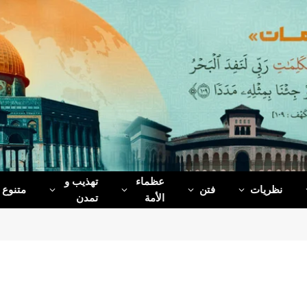
عظماء‌
تهذیب و
نظریات
فتن
متنوع
الأمة
تمدن