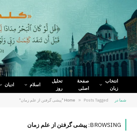
WhatsApp
Telegram
Facebook
X
(Twitter)
انتخاب
صفحۀ
تحلیل
اسلام
ادیان
زبان
اصلی
روز
شما در
Posts Tagged "پیشی گرفتن از علم زمان"
»
Home
BROWSING:
پیشی گرفتن از علم زمان