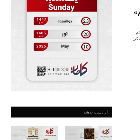
»
م
نگی
از دست ندهید