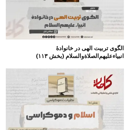
الگوی تربیت الهی در خانوادۀ
انبیاءعلیهم‌الصلاةو‌السلام (بخش ۱۱۳)