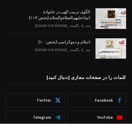
الگوی تربیت الهی در خانوادۀ
انبیاءعلیهم‌الصلاةو‌السلام (بخش ۱۱۳)
سه _4 _آگست _2026AH 4-8-2026AD
اسلام و دموکراسی (بخش: ۱۰)
سه _4 _آگست _2026AH 4-8-2026AD
کلمات را در صفحات مجازی [دنبال کنید]
Twitter
Facebook
Telegram
YouTube