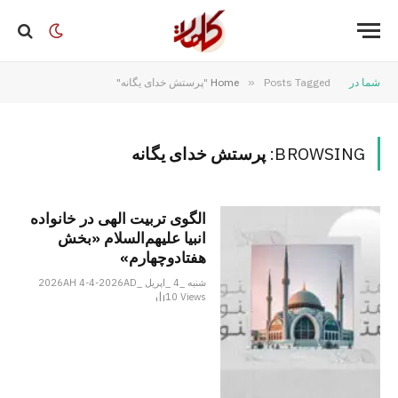
شما در
Posts Tagged "پرستش خدای یگانه"
»
Home
BROWSING:
پرستش خدای یگانه
الگوی تربیت الهی در خانواده
انبیا‌‌ علیهم‌السلام «بخش
هفتادوچهارم»
شنبه _4 _اپریل _2026AH 4-4-2026AD
10
Views