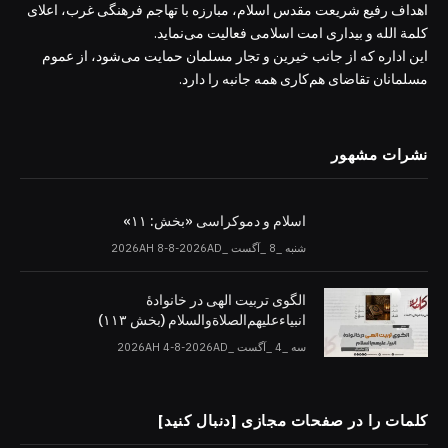
اهداف رفیع شریعت مقدس اسلام، مبارزه با تهاجم فرهنگی غرب، اعلای
کلمة الله و بیداری امت اسلامی فعالیت می‌نماید.
این اداره که از جانب خیرین و تجار مسلمان حمایت می‌شود، از عموم
مسلمانان تقاضای هم‌کاری همه جانبه را دارد.
نشرات مشهور
اسلام و دموکراسی «بخش: ۱۱»
شنبه _8 _آگست _2026AH 8-8-2026AD
الگوی تربیت الهی در خانوادۀ
انبیاءعلیهم‌الصلاةو‌السلام (بخش ۱۱۳)
سه _4 _آگست _2026AH 4-8-2026AD
کلمات را در صفحات مجازی [دنبال کنید]