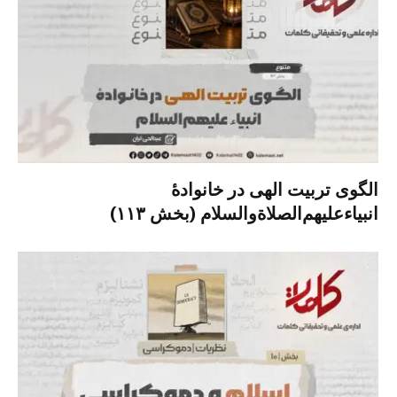
الگوی تربیت الهی در خانوادۀ
انبیاءعلیهم‌الصلاةو‌السلام (بخش ۱۱۳)