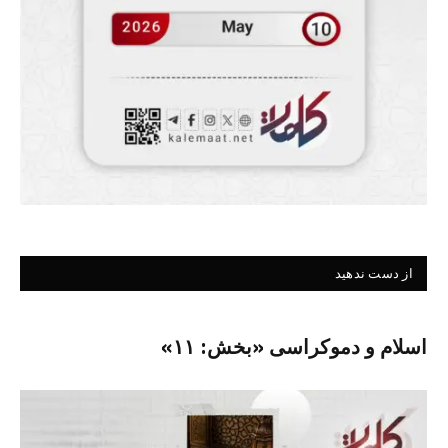
از دست ندهید
اسلام و دموکراسی «بخش: ۱۱»