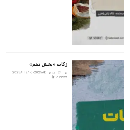
زکات «بخش دهم»
دو _24 _مارچ _2025AH 24-3-2025AD
12
Views