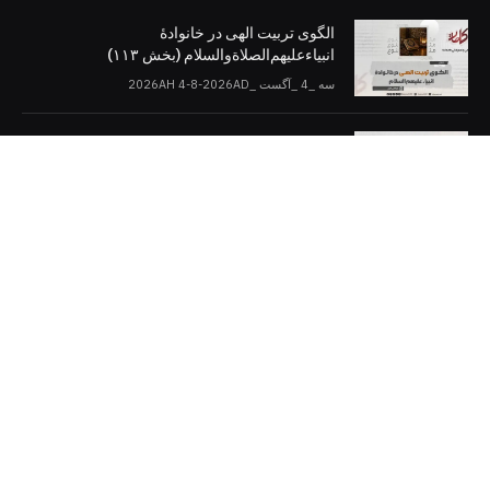
الگوی تربیت الهی در خانوادۀ
انبیاءعلیهم‌الصلاةو‌السلام (بخش ۱۱۳)
سه _4 _آگست _2026AH 4-8-2026AD
اسلام و دموکراسی (بخش: ۱۰)
سه _4 _آگست _2026AH 4-8-2026AD
کلمات را در صفحات مجازی [دنبال کنید]
Twitter
Facebook
Telegram
YouTube
WhatsApp
Instagram