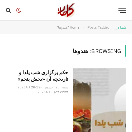
شما در
Posts Tagged "هندوها"
»
Home
BROWSING:
هندوها
حکم برگزاری شب یلدا و
تاریخچه آن «بخش پنجم»
شنبه _20 _دسمبر _2025AH 20-12-
2025AD
29
Views