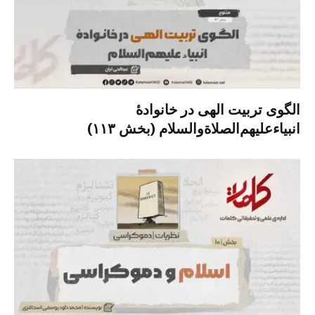
الگوی تربیت الهی در خانوادۀ
انبیاءعلیهم‌الصلاةو‌السلام (بخش ۱۱۳)