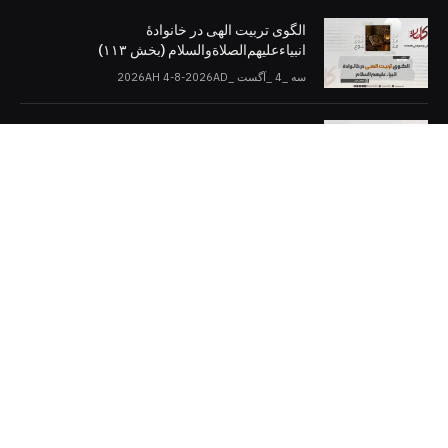
الگوی تربیت الهی در خانوادۀ
انبیاءعلیهم‌الصلاةو‌السلام (بخش ۱۱۳)
سه _4 _آگست _2026AH 4-8-2026AD
اسلام و دموکراسی (بخش: ۱۰)
سه _4 _آگست _2026AH 4-8-2026AD
کلمات را در صفحات مجازی [دنبال کنید]
Twitter
Facebook
Telegram
YouTube
WhatsApp
Instagram