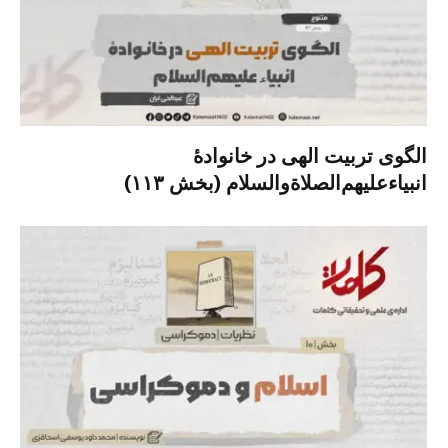
الگوی تربیت الهی در خانوادۀ
انبیاءعلیهم‌الصلاةو‌السلام (بخش ۱۱۳)