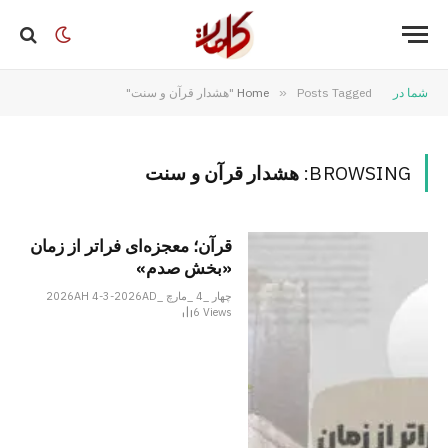
شما در
Posts Tagged "هشدار قرآن و سنت"
»
Home
BROWSING:
هشدار قرآن و سنت
قرآن؛ معجزه‌ای فراتر از زمان
«بخش صدم»
چهار _4 _مارچ _2026AH 4-3-2026AD
6
Views