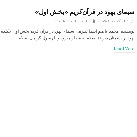
سیمای یهود در قرآن‌کریم «بخش اول»
یک _17 _آگست _2025AH 17-8-2025AD
Views
10
نویسنده: محمد عاصم اسماعیل­زهی سیمای یهود در قرآن کریم بخش اول چکیده 
یهود از دشمنان دیرینۀ اسلام به شمار می­رود و با رسول گرامی اسلام…
Read More