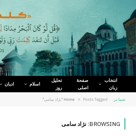
WhatsApp
Telegram
Facebook
X
(Twitter)
انتخاب
صفحۀ
تحلیل
اسلام
ادیان
زبان
اصلی
روز
شما در
Posts Tagged "نژاد سامی"
»
Home
BROWSING:
نژاد سامی