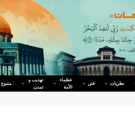
عظماء‌
تهذیب و
نظریات
فتن
متنوع
الأمة
تمدن