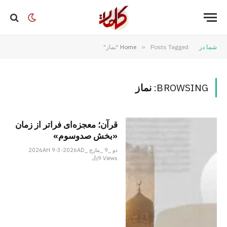
شما در
Posts Tagged "نماز"
»
Home
BROWSING:
نماز
قرآن؛ معجزه‌ای فراتر از زمان
«بخش صدوسوم»
دو _9 _مارچ _2026AH 9-3-2026AD
9
Views