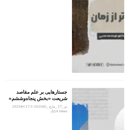
جستارهایی بر علم مقاصد
شریعت «بخش پنجاه‌وششم»
دو _17 _مارچ _2025AH 17-3-2025AD
14
Views