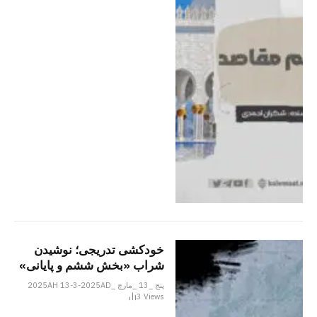
خودکشی تدریجی؛ نوشیدن
شراب «بخش ششم و پایانی»
پنج _13 _مارچ _2025AH 13-3-2025AD
3
Views