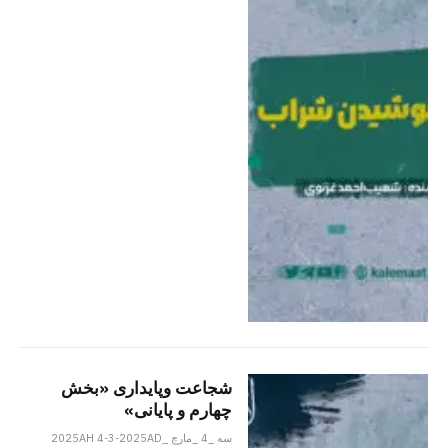
شجاعت وپایداری «بخش
چهارم و پایانی»
سه _4 _مارچ _2025AH 4-3-2025AD