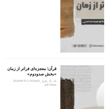
قرآن؛ معجزه‌ای فراتر از زمان
«بخش صدودوم»
یک _8 _مارچ _2026AH 8-3-2026AD
4
Views