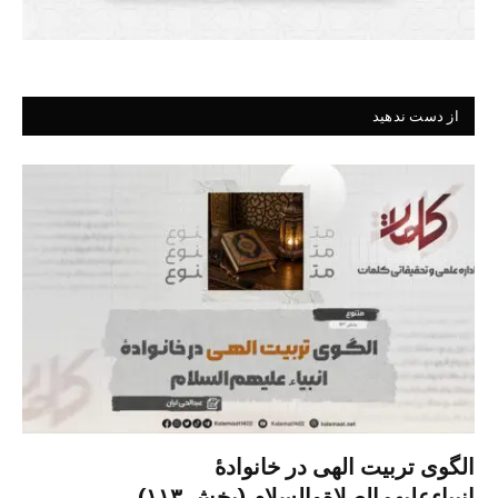
از دست ندهید
الگوی تربیت الهی در خانوادۀ
انبیاءعلیهم‌الصلاةو‌السلام (بخش ۱۱۳)