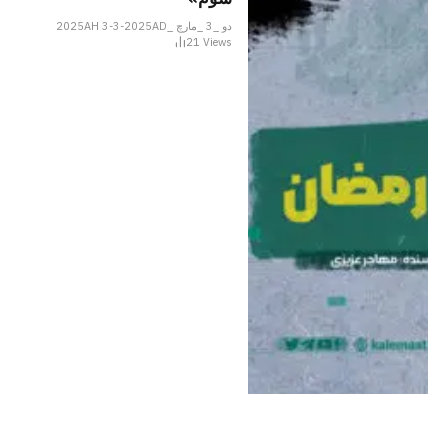
دو _3 _مارچ _2025AH 3-3-2025AD
21
Views