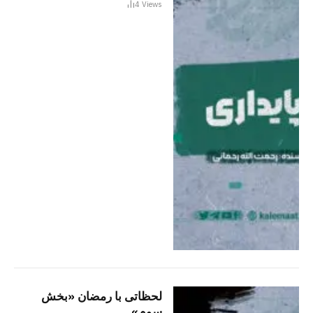
4
Views
لحظاتی با رمضان «بخش
سوم»