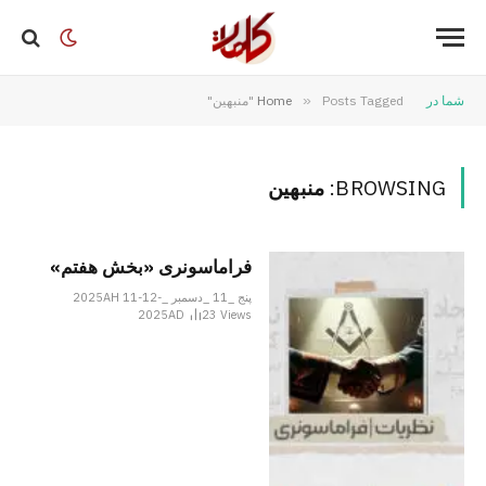
شما در
Posts Tagged "منبهین"
»
Home
BROWSING:
منبهین
فراماسونری «بخش هفتم»
پنج _11 _دسمبر _2025AH 11-12-
2025AD
23
Views