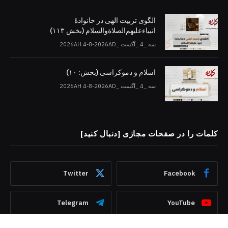
الگوی تربیت الهی در خانوادۀ
انبیاءعلیهم‌الصلاةو‌السلام (بخش ۱۱۳)
سه _4 _آگست _2026AH 4-8-2026AD
اسلام و دموکراسی (بخش: ۱۰)
سه _4 _آگست _2026AH 4-8-2026AD
کلمات را در صفحات مجازی [دنبال کنید]
Twitter
Facebook
Telegram
YouTube