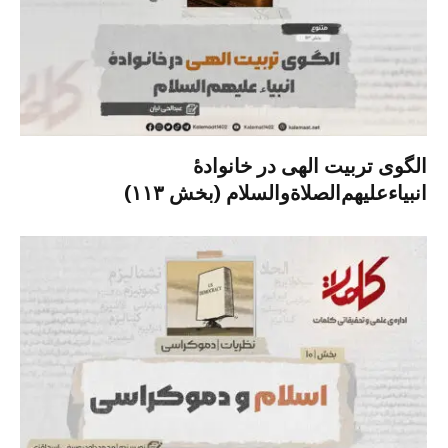
الگوی تربیت الهی در خانوادۀ
انبیاءعلیهم‌الصلاةو‌السلام (بخش ۱۱۳)