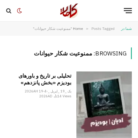
شما در
Posts Tagged "ممنوعیت شکار حیوانات"
»
Home
BROWSING:
ممنوعیت شکار حیوانات
تحلیلی بر تاریخ و باورهای
بودیزم «بخش پانزدهم»
یک _19 _اپریل _2026AH 19-4-
2026AD
14
Views