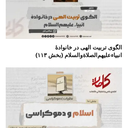
الگوی تربیت الهی در خانوادۀ
انبیاءعلیهم‌الصلاةو‌السلام (بخش ۱۱۳)