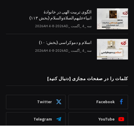
الگوی تربیت الهی در خانوادۀ
انبیاءعلیهم‌الصلاةو‌السلام (بخش ۱۱۳)
سه _4 _آگست _2026AH 4-8-2026AD
اسلام و دموکراسی (بخش: ۱۰)
سه _4 _آگست _2026AH 4-8-2026AD
کلمات را در صفحات مجازی [دنبال کنید]
Twitter
Facebook
Telegram
YouTube