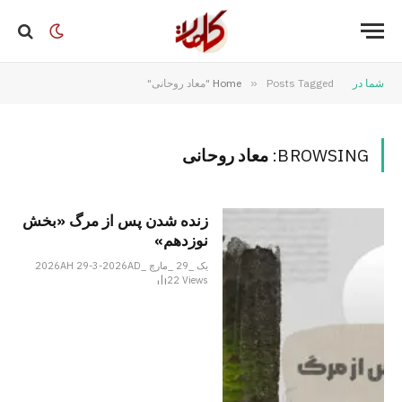
شما در
Posts Tagged "معاد روحانی"
»
Home
BROWSING:
معاد روحانی
زنده شدن پس از مرگ «بخش
نوزدهم»
یک _29 _مارچ _2026AH 29-3-2026AD
22
Views