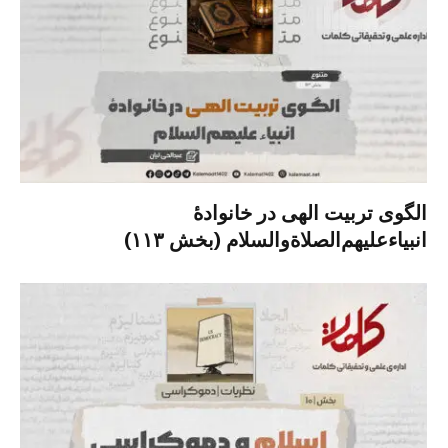
الگوی تربیت الهی در خانوادۀ
انبیاءعلیهم‌الصلاةو‌السلام (بخش ۱۱۳)