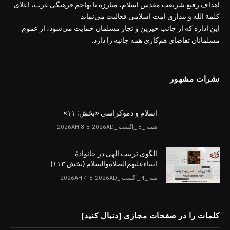
اهداف رفیع شریعت مقدس اسلام، مبارزه با تهاجم فرهنگی غرب، اعلای
کلمة الله و بیداری امت اسلامی فعالیت می‌نماید.
این اداره که از جانب خیرین و تجار مسلمان حمایت می‌شود، از عموم
مسلمانان تقاضای هم‌کاری همه جانبه را دارد.
نشرات مشهور
اسلام و دموکراسی «بخش: ۱۱»
شنبه _8 _آگست _2026AH 8-8-2026AD
الگوی تربیت الهی در خانوادۀ
انبیاءعلیهم‌الصلاةو‌السلام (بخش ۱۱۳)
سه _4 _آگست _2026AH 4-8-2026AD
کلمات را در صفحات مجازی [دنبال کنید]