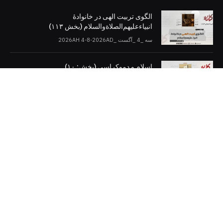
الگوی تربیت الهی در خانوادۀ
انبیاءعلیهم‌الصلاةو‌السلام (بخش ۱۱۳)
سه _4 _آگست _2026AH 4-8-2026AD
اسلام و دموکراسی (بخش: ۱۰)
سه _4 _آگست _2026AH 4-8-2026AD
کلمات را در صفحات مجازی [دنبال کنید]
Twitter
Facebook
Telegram
YouTube