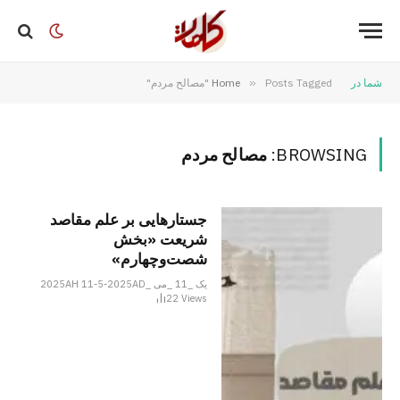
شما در
Posts Tagged "مصالح مردم"
»
Home
BROWSING:
مصالح مردم
جستارهایی بر علم مقاصد
شریعت «بخش
شصت‌وچهارم»
یک _11 _می _2025AH 11-5-2025AD
22
Views