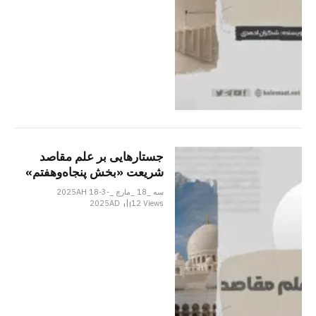
جستارهایی بر علم مقاصد
شریعت «بخش پنجاه‌وهفتم»
سه _18 _مارچ _2025AH 18-3-
2025AD
12
Views