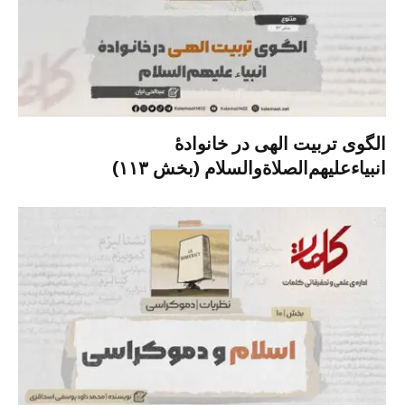
الگوی تربیت الهی در خانوادۀ
انبیاءعلیهم‌الصلاةو‌السلام (بخش ۱۱۳)