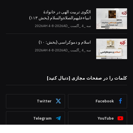
الگوی تربیت الهی در خانوادۀ
انبیاءعلیهم‌الصلاةو‌السلام (بخش ۱۱۳)
سه _4 _آگست _2026AH 4-8-2026AD
اسلام و دموکراسی (بخش: ۱۰)
سه _4 _آگست _2026AH 4-8-2026AD
کلمات را در صفحات مجازی [دنبال کنید]
Twitter
Facebook
Telegram
YouTube