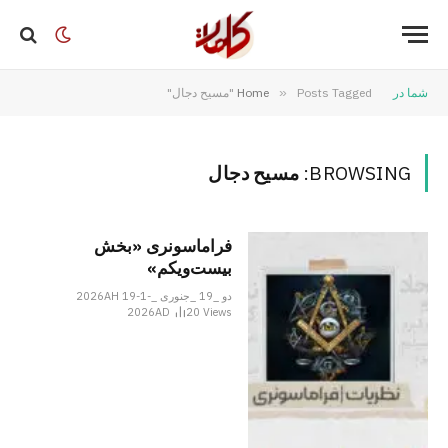
شما در
Posts Tagged "مسیح دجال"
»
Home
BROWSING:
مسیح دجال
فراماسونری «بخش
بیست‌ویکم»
دو _19 _جنوری _2026AH 19-1-
2026AD
20
Views