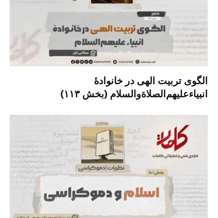
الگوی تربیت الهی در خانوادۀ
انبیاءعلیهم‌الصلاةو‌السلام (بخش ۱۱۳)