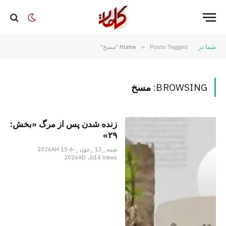
شما در
Posts Tagged "مسخ"
»
Home
BROWSING:
مسخ
زنده شدن پس از مرگ «بخش:
۲۹»
شنبه _13 _جون _2026AH 13-6-
2026AD
14
Views