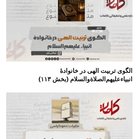
الگوی تربیت الهی در خانوادۀ
انبیاءعلیهم‌الصلاةو‌السلام (بخش ۱۱۳)