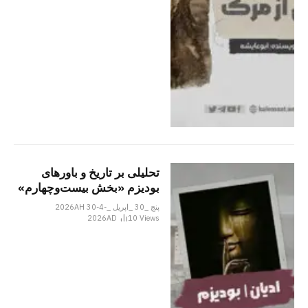
تحلیلی بر تاریخ و باورهای
بودیزم «بخش بیست‌وچهارم»
پنج _30 _اپریل _2026AH 30-4-
2026AD
10
Views