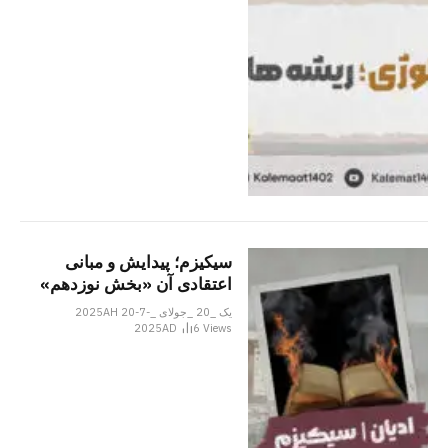
سیکیزم؛ پیدایش و مبانی
اعتقادی آن «بخش نوزدهم»
یک _20 _جولای _2025AH 20-7-
2025AD
6
Views