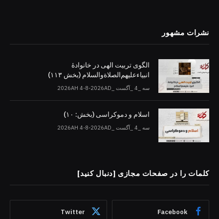
نشرات مشهور
الگوی تربیت الهی در خانوادۀ
انبیاءعلیهم‌الصلاةو‌السلام (بخش ۱۱۳)
سه _4 _آگست _2026AH 4-8-2026AD
اسلام و دموکراسی (بخش: ۱۰)
سه _4 _آگست _2026AH 4-8-2026AD
کلمات را در صفحات مجازی [دنبال کنید]
Twitter
Facebook