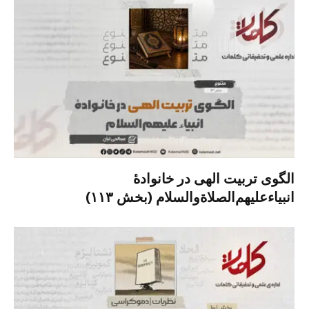
الگوی تربیت الهی در خانوادۀ
انبیاءعلیهم‌الصلاةو‌السلام (بخش ۱۱۳)