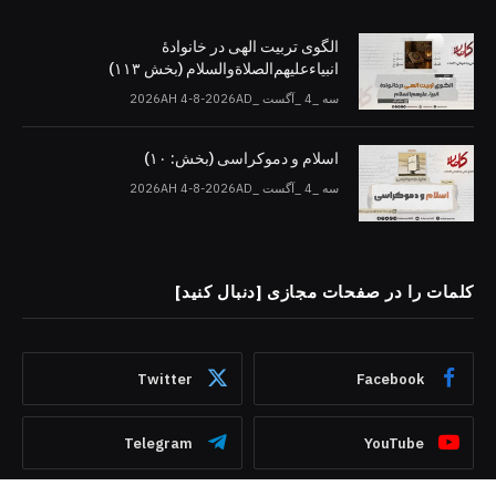
الگوی تربیت الهی در خانوادۀ
انبیاءعلیهم‌الصلاةو‌السلام (بخش ۱۱۳)
سه _4 _آگست _2026AH 4-8-2026AD
اسلام و دموکراسی (بخش: ۱۰)
سه _4 _آگست _2026AH 4-8-2026AD
کلمات را در صفحات مجازی [دنبال کنید]
Twitter
Facebook
Telegram
YouTube