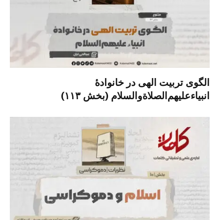
الگوی تربیت الهی در خانوادۀ
انبیاءعلیهم‌الصلاةو‌السلام (بخش ۱۱۳)