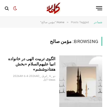
شما در
Posts Tagged "مؤمن صالح"
»
Home
BROWSING:
مؤمن صالح
الگوی تربیت الهی در خانواده
انبیا‌‌ علیهم‌السلام «بخش
هفتادوششم»
دو _6 _اپریل _2026AH 6-4-2026AD
7
Views