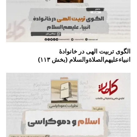
الگوی تربیت الهی در خانوادۀ
انبیاءعلیهم‌الصلاةو‌السلام (بخش ۱۱۳)