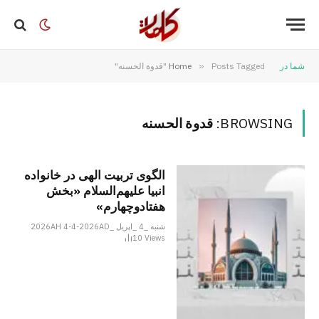
شما در
Posts Tagged "قدوة الحسنه"
»
Home
BROWSING:
قدوة الحسنه
الگوی تربیت الهی در خانواده
انبیا‌‌ علیهم‌السلام «بخش
هفتادوچهارم»
شنبه _4 _اپریل _2026AH 4-4-2026AD
10
Views