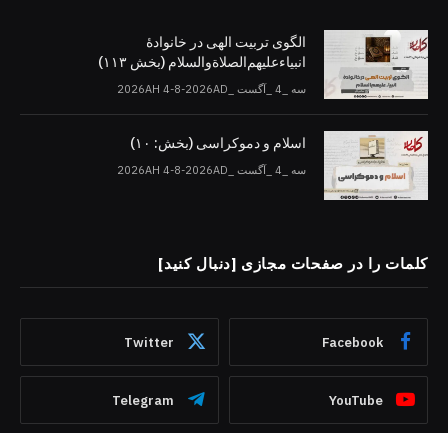
الگوی تربیت الهی در خانوادۀ
انبیاءعلیهم‌الصلاةو‌السلام (بخش ۱۱۳)
سه _4 _آگست _2026AH 4-8-2026AD
اسلام و دموکراسی (بخش: ۱۰)
سه _4 _آگست _2026AH 4-8-2026AD
کلمات را در صفحات مجازی [دنبال کنید]
Twitter
Facebook
Telegram
YouTube