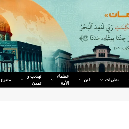
عظماء‌
تهذیب و
نظریات
فتن
متنوع
الأمة
تمدن