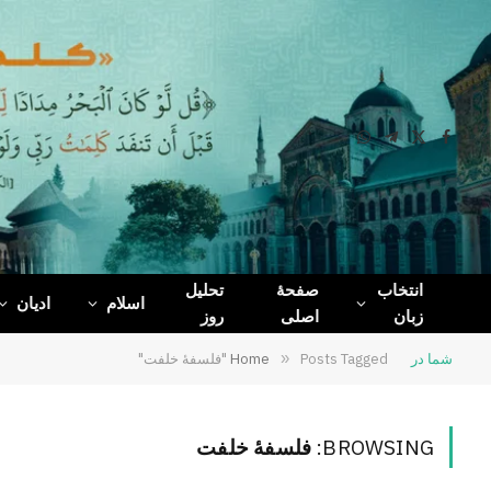
WhatsApp
Telegram
Facebook
X
(Twitter)
انتخاب
صفحۀ
تحلیل
اسلام
ادیان
زبان
اصلی
روز
شما در
Posts Tagged "فلسفهٔ خلفت"
»
Home
BROWSING:
فلسفهٔ خلفت