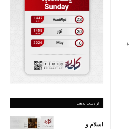
)…
از دست ندهید
اسلام و