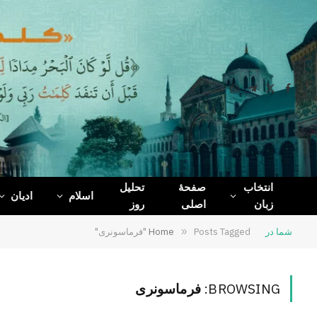
WhatsApp
Telegram
Facebook
X
(Twitter)
انتخاب
صفحۀ
تحلیل
اسلام
ادیان
زبان
اصلی
روز
شما در
Posts Tagged "فرماسونری"
»
Home
BROWSING:
فرماسونری