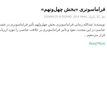
فراماسونری «بخش چهل‌ونهم»
پنج _23 _اپریل _2026AH 23-4-2026AD
Views
16
نویسنده: عبدالله زمانی فراماسونری بخش چهل‌ونُهم تأثیر فراماسونری در عصر
عباسی در این مبحث، نفوذ و تاثیر فراماسونری بر خلافت عباسی را مورد ارزیاب
قرار می‌دهیم.…
Read More