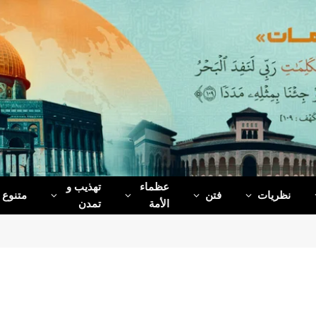
عظماء‌
تهذیب و
نظریات
فتن
متنوع
الأمة
تمدن