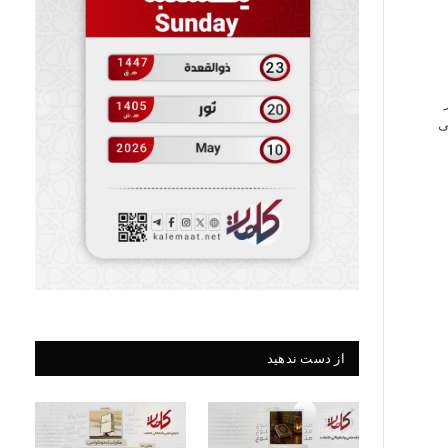
ی
از دست ندهید