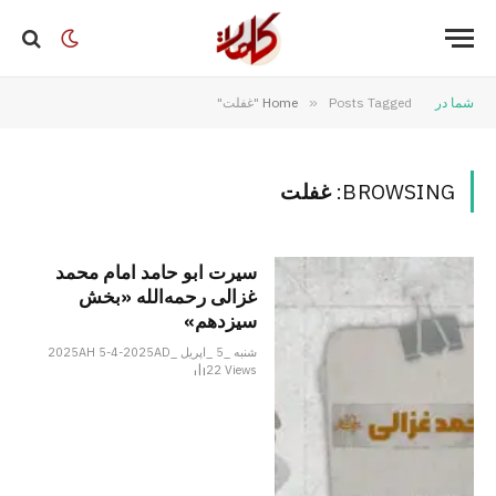
شما در
Posts Tagged "غفلت"
»
Home
BROWSING:
غفلت
سیرت ابو حامد امام محمد
غزالی رحمه‌الله «بخش
سیزدهم»
شنبه _5 _اپریل _2025AH 5-4-2025AD
22
Views