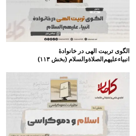
الگوی تربیت الهی در خانوادۀ
انبیاءعلیهم‌الصلاةو‌السلام (بخش ۱۱۳)