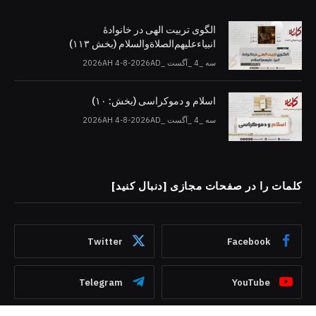
الگوی تربیت الهی در خانوادۀ
انبیاءعلیهم‌الصلاةو‌السلام (بخش ۱۱۳)
سه _4 _آگست _2026AH 4-8-2026AD
اسلام و دموکراسی (بخش: ۱۰)
سه _4 _آگست _2026AH 4-8-2026AD
کلمات را در صفحات مجازی [دنبال کنید]
Twitter
Facebook
Telegram
YouTube