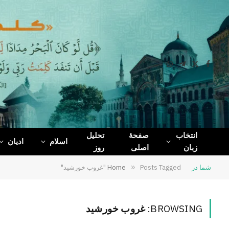
WhatsApp
Telegram
Facebook
X
(Twitter)
انتخاب
صفحۀ
تحلیل
اسلام
ادیان
زبان
اصلی
روز
شما در
Posts Tagged "غروب خورشید"
»
Home
BROWSING:
غروب خورشید