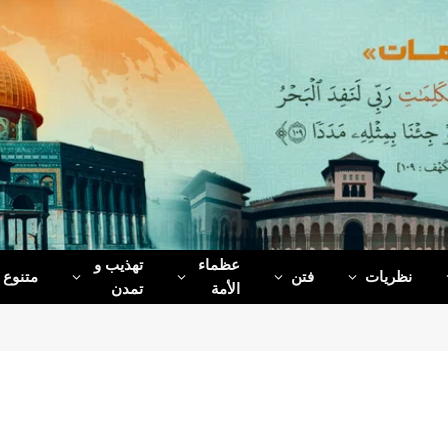
عظماء‌
تهذیب و
نظریات
فتن
متنوع
الأمة
تمدن