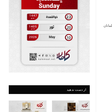
مانان
از دست ندهید