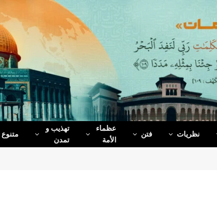
عظماء‌
تهذیب و
نظریات
فتن
متنوع
الأمة
تمدن