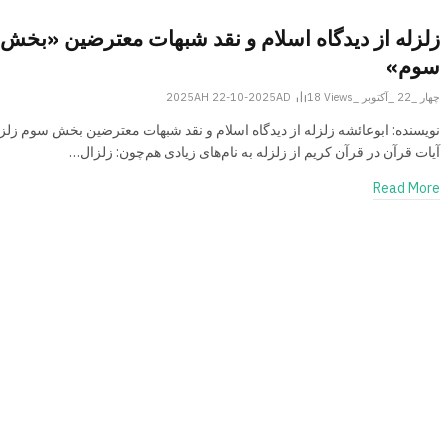
زلزله از دیدگاه اسلام و نقد شبهات معترضین «بخش
سوم»
چهار _22 _آکتوبر _2025AH 22-10-2025AD
Views
18
نویسنده: ابوعائشه زلزله از دیدگاه اسلام و نقد شبهات معترضین بخش سوم زلزل
آیات قرآن در قرآن کریم از زلزله به نام‌های زیادی هم‌چون: زلزال…
Read More