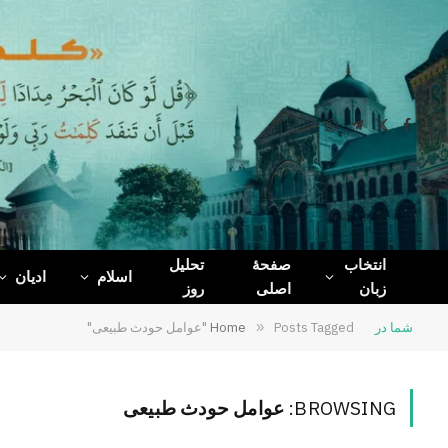
WhatsApp
Telegram
Facebook
X
(Twitter)
انتخاب
صفحۀ
تحلیل
اسلام
ادیان
زبان
اصلی
روز
شما در
Posts Tagged "عوامل حودث طبیعی"
»
Home
BROWSING:
عوامل حودث طبیعی