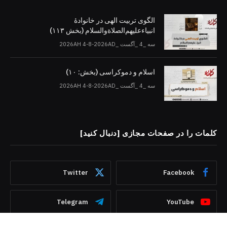
الگوی تربیت الهی در خانوادۀ
انبیاءعلیهم‌الصلاةو‌السلام (بخش ۱۱۳)
سه _4 _آگست _2026AH 4-8-2026AD
اسلام و دموکراسی (بخش: ۱۰)
سه _4 _آگست _2026AH 4-8-2026AD
کلمات را در صفحات مجازی [دنبال کنید]
Twitter
Facebook
Telegram
YouTube