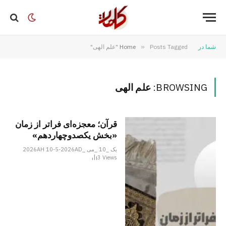
شما در
Posts Tagged "علم الهی"
»
Home
BROWSING:
علم الهی
قرآن؛ معجزه‌ای فراتر از زمان
«بخش یکصدوچهاردهم»
یک _10 _می _2026AH 10-5-2026AD
3
Views