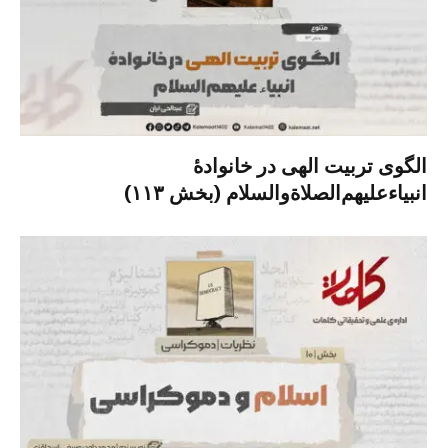
الگوی تربیت الهی در خانوادۀ
انبیاءعلیهم‌الصلاةو‌السلام (بخش ۱۱۳)