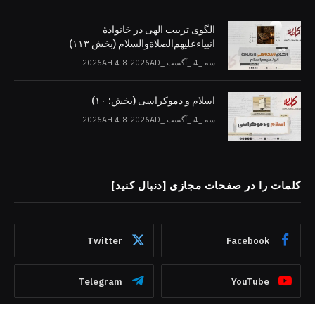
الگوی تربیت الهی در خانوادۀ
انبیاءعلیهم‌الصلاةو‌السلام (بخش ۱۱۳)
سه _4 _آگست _2026AH 4-8-2026AD
اسلام و دموکراسی (بخش: ۱۰)
سه _4 _آگست _2026AH 4-8-2026AD
کلمات را در صفحات مجازی [دنبال کنید]
Twitter
Facebook
Telegram
YouTube