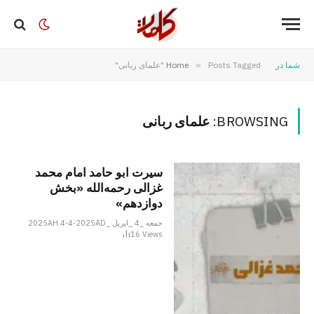
شما در
Posts Tagged "علمای ربانی"
»
Home
BROWSING:
علمای ربانی
سیرت ابو حامد امام محمد
غزالی رحمه‌الله «بخش
دوازدهم»
جمعه _4 _اپریل _2025AH 4-4-2025AD
16
Views