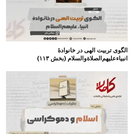
الگوی تربیت الهی در خانوادۀ
انبیاءعلیهم‌الصلاةو‌السلام (بخش ۱۱۳)