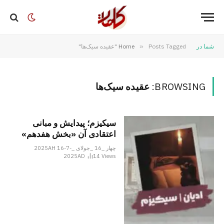
شما در
Posts Tagged "عقیده سیک‌ها"
»
Home
BROWSING:
عقیده سیک‌ها
سیکیزم؛ پیدایش و مبانی
اعتقادی آن «بخش هفدهم»
چهار _16 _جولای _2025AH 16-7-
2025AD
14
Views