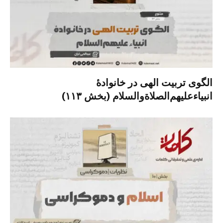
الگوی تربیت الهی در خانوادۀ
انبیاءعلیهم‌الصلاةو‌السلام (بخش ۱۱۳)