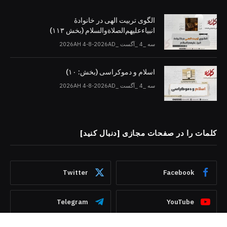
الگوی تربیت الهی در خانوادۀ
انبیاءعلیهم‌الصلاةو‌السلام (بخش ۱۱۳)
سه _4 _آگست _2026AH 4-8-2026AD
اسلام و دموکراسی (بخش: ۱۰)
سه _4 _آگست _2026AH 4-8-2026AD
کلمات را در صفحات مجازی [دنبال کنید]
Twitter
Facebook
Telegram
YouTube