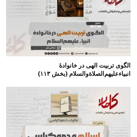
الگوی تربیت الهی در خانوادۀ
انبیاءعلیهم‌الصلاةو‌السلام (بخش ۱۱۳)