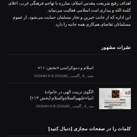
اهداف رفیع شریعت مقدس اسلام، مبارزه با تهاجم فرهنگی غرب، اعلای
کلمة الله و بیداری امت اسلامی فعالیت می‌نماید.
این اداره که از جانب خیرین و تجار مسلمان حمایت می‌شود، از عموم
مسلمانان تقاضای هم‌کاری همه جانبه را دارد.
نشرات مشهور
اسلام و دموکراسی «بخش: ۱۱»
شنبه _8 _آگست _2026AH 8-8-2026AD
الگوی تربیت الهی در خانوادۀ
انبیاءعلیهم‌الصلاةو‌السلام (بخش ۱۱۳)
سه _4 _آگست _2026AH 4-8-2026AD
کلمات را در صفحات مجازی [دنبال کنید]