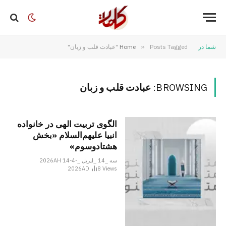
شما در
Posts Tagged "عبادت قلب و زبان"
»
Home
BROWSING:
عبادت قلب و زبان
الگوی تربیت الهی در خانواده
انبیا‌‌ علیهم‌السلام «بخش
هشتادوسوم»
سه _14 _اپریل _2026AH 14-4-
2026AD
8
Views